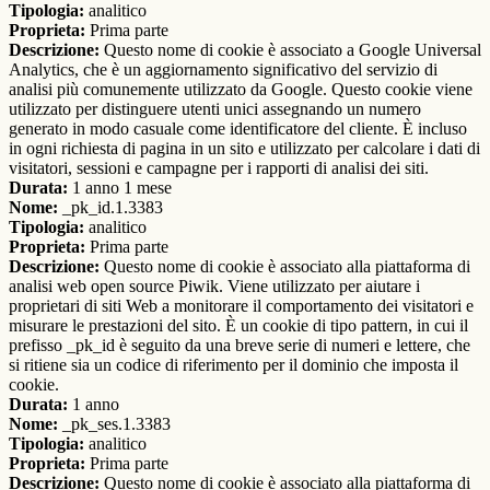
Tipologia:
analitico
Proprieta:
Prima parte
Descrizione:
Questo nome di cookie è associato a Google Universal
Analytics, che è un aggiornamento significativo del servizio di
analisi più comunemente utilizzato da Google. Questo cookie viene
utilizzato per distinguere utenti unici assegnando un numero
generato in modo casuale come identificatore del cliente. È incluso
in ogni richiesta di pagina in un sito e utilizzato per calcolare i dati di
visitatori, sessioni e campagne per i rapporti di analisi dei siti.
Durata:
1 anno 1 mese
Nome:
_pk_id.1.3383
Tipologia:
analitico
Proprieta:
Prima parte
Descrizione:
Questo nome di cookie è associato alla piattaforma di
analisi web open source Piwik. Viene utilizzato per aiutare i
proprietari di siti Web a monitorare il comportamento dei visitatori e
misurare le prestazioni del sito. È un cookie di tipo pattern, in cui il
prefisso _pk_id è seguito da una breve serie di numeri e lettere, che
si ritiene sia un codice di riferimento per il dominio che imposta il
cookie.
Durata:
1 anno
Nome:
_pk_ses.1.3383
Tipologia:
analitico
Proprieta:
Prima parte
Descrizione:
Questo nome di cookie è associato alla piattaforma di