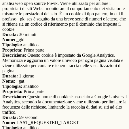
analisi web open source Piwik. Viene utilizzato per aiutare i
proprietari di siti Web a monitorare il comportamento dei visitatori e
misurare le prestazioni del sito. È un cookie di tipo pattern, in cui il
prefisso _pk_ses è seguito da una breve serie di numeri e lettere, che
si ritiene sia un codice di riferimento per il dominio che imposta il
cookie.
Durata:
30 minuti
Nome:
_gid
Tipologia:
analitico
Proprieta:
Prima parte
Descrizione:
Questo cookie è impostato da Google Analytics.
Memorizza e aggiorna un valore univoco per ogni pagina visitata e
viene utilizzato per contare e tenere traccia delle visualizzazioni di
pagina.
Durata:
1 giorno
Nome:
_gat
Tipologia:
analitico
Proprieta:
Prima parte
Descrizione:
Questo nome di cookie è associato a Google Universal
Analytics, secondo la documentazione viene utilizzato per limitare la
frequenza delle richieste, limitando la raccolta di dati su siti ad alto
traffico.
Durata:
59 secondi
Nome:
LAST_REQUESTED_TARGET
Tipologia:
analitico