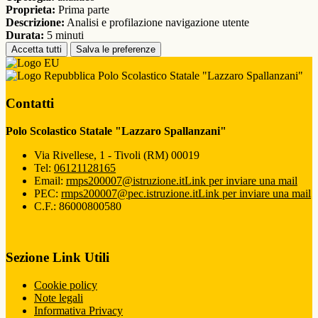
Proprieta:
Prima parte
Descrizione:
Analisi e profilazione navigazione utente
Durata:
5 minuti
Accetta tutti
Salva le preferenze
Polo Scolastico Statale "Lazzaro Spallanzani"
Contatti
Polo Scolastico Statale "Lazzaro Spallanzani"
Via Rivellese, 1 - Tivoli (RM) 00019
Tel:
06121128165
Email:
rmps200007@istruzione.it
Link per inviare una mail
PEC:
rmps200007@pec.istruzione.it
Link per inviare una mail
C.F.: 86000800580
Sezione Link Utili
Cookie policy
Note legali
Informativa Privacy