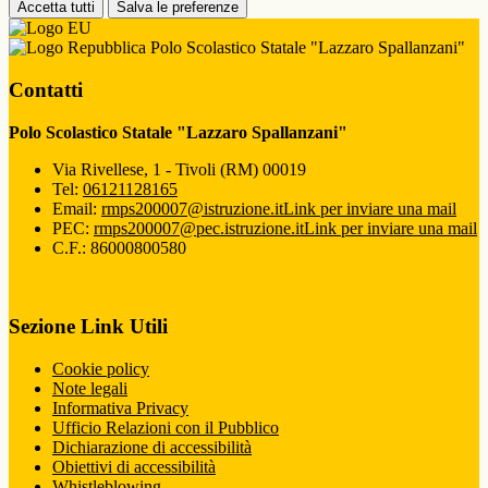
Accetta tutti
Salva le preferenze
Polo Scolastico Statale "Lazzaro Spallanzani"
Contatti
Polo Scolastico Statale "Lazzaro Spallanzani"
Via Rivellese, 1 - Tivoli (RM) 00019
Tel:
06121128165
Email:
rmps200007@istruzione.it
Link per inviare una mail
PEC:
rmps200007@pec.istruzione.it
Link per inviare una mail
C.F.: 86000800580
Sezione Link Utili
Cookie policy
Note legali
Informativa Privacy
Ufficio Relazioni con il Pubblico
Dichiarazione di accessibilità
Obiettivi di accessibilità
Whistleblowing