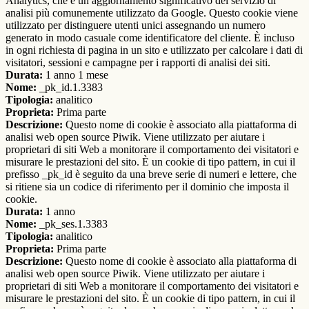
Analytics, che è un aggiornamento significativo del servizio di
analisi più comunemente utilizzato da Google. Questo cookie viene
utilizzato per distinguere utenti unici assegnando un numero
generato in modo casuale come identificatore del cliente. È incluso
in ogni richiesta di pagina in un sito e utilizzato per calcolare i dati di
visitatori, sessioni e campagne per i rapporti di analisi dei siti.
Durata:
1 anno 1 mese
Nome:
_pk_id.1.3383
Tipologia:
analitico
Proprieta:
Prima parte
Descrizione:
Questo nome di cookie è associato alla piattaforma di
analisi web open source Piwik. Viene utilizzato per aiutare i
proprietari di siti Web a monitorare il comportamento dei visitatori e
misurare le prestazioni del sito. È un cookie di tipo pattern, in cui il
prefisso _pk_id è seguito da una breve serie di numeri e lettere, che
si ritiene sia un codice di riferimento per il dominio che imposta il
cookie.
Durata:
1 anno
Nome:
_pk_ses.1.3383
Tipologia:
analitico
Proprieta:
Prima parte
Descrizione:
Questo nome di cookie è associato alla piattaforma di
analisi web open source Piwik. Viene utilizzato per aiutare i
proprietari di siti Web a monitorare il comportamento dei visitatori e
misurare le prestazioni del sito. È un cookie di tipo pattern, in cui il