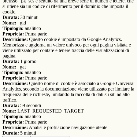
prefisso _pk_ses è seguito da una breve serie di numeri e lettere, che
si ritiene sia un codice di riferimento per il dominio che imposta il
cookie.
Durata:
30 minuti
Nome:
_gid
Tipologia:
analitico
Proprieta:
Prima parte
Descrizione:
Questo cookie è impostato da Google Analytics.
Memorizza e aggiorna un valore univoco per ogni pagina visitata e
viene utilizzato per contare e tenere traccia delle visualizzazioni di
pagina.
Durata:
1 giorno
Nome:
_gat
Tipologia:
analitico
Proprieta:
Prima parte
Descrizione:
Questo nome di cookie è associato a Google Universal
Analytics, secondo la documentazione viene utilizzato per limitare la
frequenza delle richieste, limitando la raccolta di dati su siti ad alto
traffico.
Durata:
59 secondi
Nome:
LAST_REQUESTED_TARGET
Tipologia:
analitico
Proprieta:
Prima parte
Descrizione:
Analisi e profilazione navigazione utente
Durata:
5 minuti