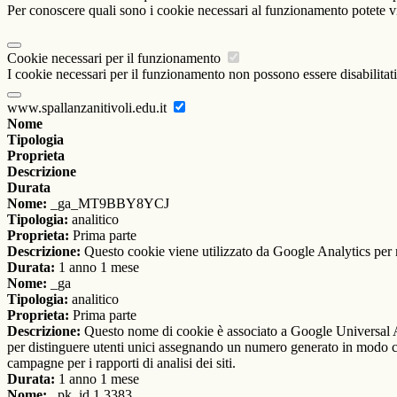
Per conoscere quali sono i cookie necessari al funzionamento potete v
Cookie necessari per il funzionamento
I cookie necessari per il funzionamento non possono essere disabilitati.
www.spallanzanitivoli.edu.it
Nome
Tipologia
Proprieta
Descrizione
Durata
Nome:
_ga_MT9BBY8YCJ
Tipologia:
analitico
Proprieta:
Prima parte
Descrizione:
Questo cookie viene utilizzato da Google Analytics per m
Durata:
1 anno 1 mese
Nome:
_ga
Tipologia:
analitico
Proprieta:
Prima parte
Descrizione:
Questo nome di cookie è associato a Google Universal An
per distinguere utenti unici assegnando un numero generato in modo casual
campagne per i rapporti di analisi dei siti.
Durata:
1 anno 1 mese
Nome:
_pk_id.1.3383