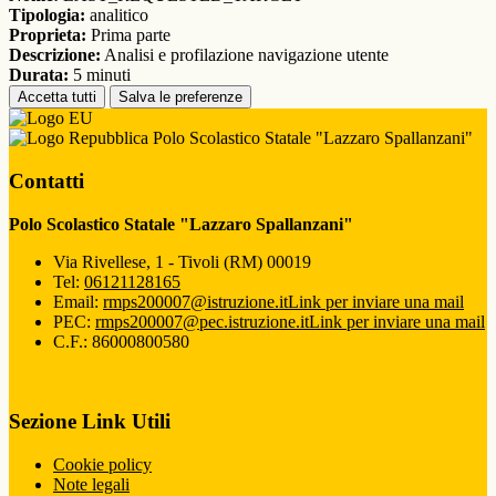
Tipologia:
analitico
Proprieta:
Prima parte
Descrizione:
Analisi e profilazione navigazione utente
Durata:
5 minuti
Accetta tutti
Salva le preferenze
Polo Scolastico Statale "Lazzaro Spallanzani"
Contatti
Polo Scolastico Statale "Lazzaro Spallanzani"
Via Rivellese, 1 - Tivoli (RM) 00019
Tel:
06121128165
Email:
rmps200007@istruzione.it
Link per inviare una mail
PEC:
rmps200007@pec.istruzione.it
Link per inviare una mail
C.F.: 86000800580
Sezione Link Utili
Cookie policy
Note legali