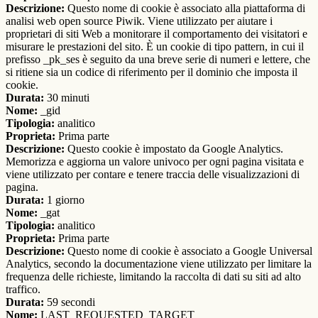
Descrizione:
Questo nome di cookie è associato alla piattaforma di
analisi web open source Piwik. Viene utilizzato per aiutare i
proprietari di siti Web a monitorare il comportamento dei visitatori e
misurare le prestazioni del sito. È un cookie di tipo pattern, in cui il
prefisso _pk_ses è seguito da una breve serie di numeri e lettere, che
si ritiene sia un codice di riferimento per il dominio che imposta il
cookie.
Durata:
30 minuti
Nome:
_gid
Tipologia:
analitico
Proprieta:
Prima parte
Descrizione:
Questo cookie è impostato da Google Analytics.
Memorizza e aggiorna un valore univoco per ogni pagina visitata e
viene utilizzato per contare e tenere traccia delle visualizzazioni di
pagina.
Durata:
1 giorno
Nome:
_gat
Tipologia:
analitico
Proprieta:
Prima parte
Descrizione:
Questo nome di cookie è associato a Google Universal
Analytics, secondo la documentazione viene utilizzato per limitare la
frequenza delle richieste, limitando la raccolta di dati su siti ad alto
traffico.
Durata:
59 secondi
Nome:
LAST_REQUESTED_TARGET