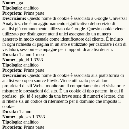
Nome:
_ga
Tipologia:
analitico
Proprieta:
Prima parte
Descrizione:
Questo nome di cookie è associato a Google Universal
Analytics, che è un aggiornamento significativo del servizio di
analisi più comunemente utilizzato da Google. Questo cookie viene
utilizzato per distinguere utenti unici assegnando un numero
generato in modo casuale come identificatore del cliente. È incluso
in ogni richiesta di pagina in un sito e utilizzato per calcolare i dati di
visitatori, sessioni e campagne per i rapporti di analisi dei siti.
Durata:
1 anno 1 mese
Nome:
_pk_id.1.3383
Tipologia:
analitico
Proprieta:
Prima parte
Descrizione:
Questo nome di cookie è associato alla piattaforma di
analisi web open source Piwik. Viene utilizzato per aiutare i
proprietari di siti Web a monitorare il comportamento dei visitatori e
misurare le prestazioni del sito. È un cookie di tipo pattern, in cui il
prefisso _pk_id è seguito da una breve serie di numeri e lettere, che
si ritiene sia un codice di riferimento per il dominio che imposta il
cookie.
Durata:
1 anno
Nome:
_pk_ses.1.3383
Tipologia:
analitico
Proprieta:
Prima parte