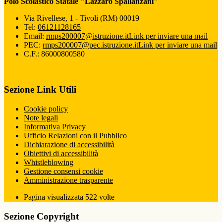
Polo Scolastico Statale "Lazzaro Spallanzani"
Via Rivellese, 1 - Tivoli (RM) 00019
Tel:
06121128165
Email:
rmps200007@istruzione.it
Link per inviare una mail
PEC:
rmps200007@pec.istruzione.it
Link per inviare una mail
C.F.: 86000800580
Sezione Link Utili
Cookie policy
Note legali
Informativa Privacy
Ufficio Relazioni con il Pubblico
Dichiarazione di accessibilità
Obiettivi di accessibilità
Whistleblowing
Gestione consensi cookie
Amministrazione trasparente
Pagina visualizzata
522
volte
Sezione Copyright