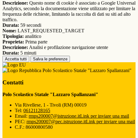
Descrizione:
Questo nome di cookie è associato a Google Universal
Analytics, secondo la documentazione viene utilizzato per limitare la
frequenza delle richieste, limitando la raccolta di dati su siti ad alto
traffico.
Durata:
59 secondi
Nome:
LAST_REQUESTED_TARGET
Tipologia:
analitico
Proprieta:
Prima parte
Descrizione:
Analisi e profilazione navigazione utente
Durata:
5 minuti
Accetta tutti
Salva le preferenze
Polo Scolastico Statale "Lazzaro Spallanzani"
Contatti
Polo Scolastico Statale "Lazzaro Spallanzani"
Via Rivellese, 1 - Tivoli (RM) 00019
Tel:
06121128165
Email:
rmps200007@istruzione.it
Link per inviare una mail
PEC:
rmps200007@pec.istruzione.it
Link per inviare una mail
C.F.: 86000800580