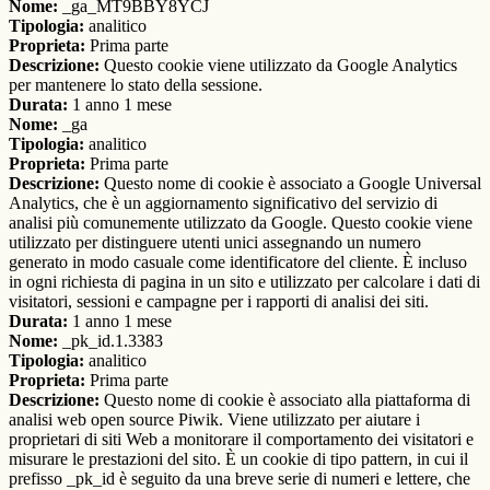
Nome:
_ga_MT9BBY8YCJ
Tipologia:
analitico
Proprieta:
Prima parte
Descrizione:
Questo cookie viene utilizzato da Google Analytics
per mantenere lo stato della sessione.
Durata:
1 anno 1 mese
Nome:
_ga
Tipologia:
analitico
Proprieta:
Prima parte
Descrizione:
Questo nome di cookie è associato a Google Universal
Analytics, che è un aggiornamento significativo del servizio di
analisi più comunemente utilizzato da Google. Questo cookie viene
utilizzato per distinguere utenti unici assegnando un numero
generato in modo casuale come identificatore del cliente. È incluso
in ogni richiesta di pagina in un sito e utilizzato per calcolare i dati di
visitatori, sessioni e campagne per i rapporti di analisi dei siti.
Durata:
1 anno 1 mese
Nome:
_pk_id.1.3383
Tipologia:
analitico
Proprieta:
Prima parte
Descrizione:
Questo nome di cookie è associato alla piattaforma di
analisi web open source Piwik. Viene utilizzato per aiutare i
proprietari di siti Web a monitorare il comportamento dei visitatori e
misurare le prestazioni del sito. È un cookie di tipo pattern, in cui il
prefisso _pk_id è seguito da una breve serie di numeri e lettere, che