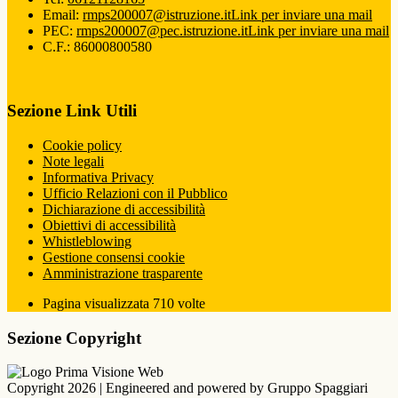
Email:
rmps200007@istruzione.it
Link per inviare una mail
PEC:
rmps200007@pec.istruzione.it
Link per inviare una mail
C.F.: 86000800580
Sezione Link Utili
Cookie policy
Note legali
Informativa Privacy
Ufficio Relazioni con il Pubblico
Dichiarazione di accessibilità
Obiettivi di accessibilità
Whistleblowing
Gestione consensi cookie
Amministrazione trasparente
Pagina visualizzata
710
volte
Sezione Copyright
Copyright 2026 | Engineered and powered by Gruppo Spaggiari