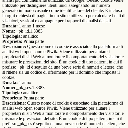
analisi più comunemente utilizzato da Google. Questo cookie viene
utilizzato per distinguere utenti unici assegnando un numero
generato in modo casuale come identificatore del cliente. È incluso
in ogni richiesta di pagina in un sito e utilizzato per calcolare i dati di
visitatori, sessioni e campagne per i rapporti di analisi dei siti.
Durata:
1 anno 1 mese
Nome:
_pk_id.1.3383
Tipologia:
analitico
Proprieta:
Prima parte
Descrizione:
Questo nome di cookie è associato alla piattaforma di
analisi web open source Piwik. Viene utilizzato per aiutare i
proprietari di siti Web a monitorare il comportamento dei visitatori e
misurare le prestazioni del sito. È un cookie di tipo pattern, in cui il
prefisso _pk_id è seguito da una breve serie di numeri e lettere, che
si ritiene sia un codice di riferimento per il dominio che imposta il
cookie.
Durata:
1 anno
Nome:
_pk_ses.1.3383
Tipologia:
analitico
Proprieta:
Prima parte
Descrizione:
Questo nome di cookie è associato alla piattaforma di
analisi web open source Piwik. Viene utilizzato per aiutare i
proprietari di siti Web a monitorare il comportamento dei visitatori e
misurare le prestazioni del sito. È un cookie di tipo pattern, in cui il
prefisso _pk_ses è seguito da una breve serie di numeri e lettere, che