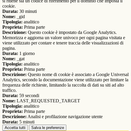
si ritiene sia un codice di riferimento per il dominio che imposta il
cookie.
Durata:
30 minuti
Nome:
_gid
Tipologia:
analitico
Proprieta:
Prima parte
Descrizione:
Questo cookie è impostato da Google Analytics.
Memorizza e aggiorna un valore univoco per ogni pagina visitata e
viene utilizzato per contare e tenere traccia delle visualizzazioni di
pagina.
Durata:
1 giorno
Nome:
_gat
Tipologia:
analitico
Proprieta:
Prima parte
Descrizione:
Questo nome di cookie è associato a Google Universal
Analytics, secondo la documentazione viene utilizzato per limitare la
frequenza delle richieste, limitando la raccolta di dati su siti ad alto
traffico.
Durata:
59 secondi
Nome:
LAST_REQUESTED_TARGET
Tipologia:
analitico
Proprieta:
Prima parte
Descrizione:
Analisi e profilazione navigazione utente
Durata:
5 minuti
Accetta tutti
Salva le preferenze