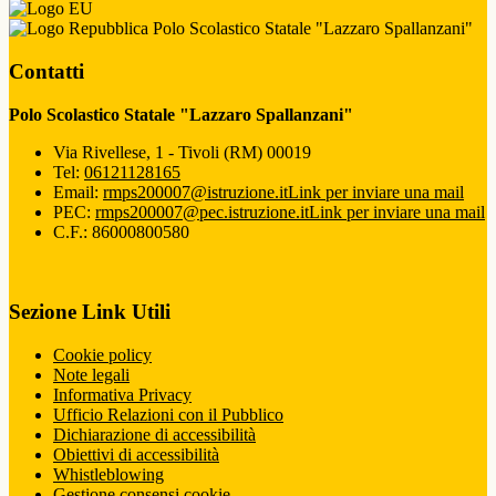
Polo Scolastico Statale "Lazzaro Spallanzani"
Contatti
Polo Scolastico Statale "Lazzaro Spallanzani"
Via Rivellese, 1 - Tivoli (RM) 00019
Tel:
06121128165
Email:
rmps200007@istruzione.it
Link per inviare una mail
PEC:
rmps200007@pec.istruzione.it
Link per inviare una mail
C.F.: 86000800580
Sezione Link Utili
Cookie policy
Note legali
Informativa Privacy
Ufficio Relazioni con il Pubblico
Dichiarazione di accessibilità
Obiettivi di accessibilità
Whistleblowing
Gestione consensi cookie