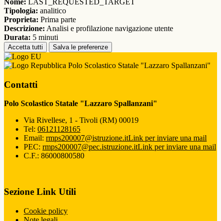
Nome:
LAST_REQUESTED_TARGET
Tipologia:
analitico
Proprieta:
Prima parte
Descrizione:
Analisi e profilazione navigazione utente
Durata:
5 minuti
Accetta tutti
Salva le preferenze
Polo Scolastico Statale "Lazzaro Spallanzani"
Contatti
Polo Scolastico Statale "Lazzaro Spallanzani"
Via Rivellese, 1 - Tivoli (RM) 00019
Tel:
06121128165
Email:
rmps200007@istruzione.it
Link per inviare una mail
PEC:
rmps200007@pec.istruzione.it
Link per inviare una mail
C.F.: 86000800580
Sezione Link Utili
Cookie policy
Note legali