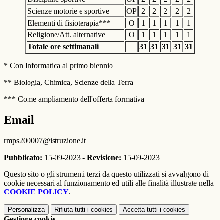
Scienze motorie e sportive
OP
2
2
2
2
2
Elementi di fisioterapia***
O
1
1
1
1
1
Religione/Att. alternative
O
1
1
1
1
1
Totale ore settimanali
31
31
31
31
31
* Con Informatica al primo biennio
** Biologia, Chimica, Scienze della Terra
*** Come ampliamento dell'offerta formativa
Email
rmps200007@istruzione.it
Pubblicato:
15-09-2023 -
Revisione:
15-09-2023
Questo sito o gli strumenti terzi da questo utilizzati si avvalgono di
cookie necessari al funzionamento ed utili alle finalità illustrate nella
COOKIE POLICY
.
Personalizza
Rifiuta tutti
i cookies
Accetta tutti
i cookies
Gestione cookie