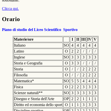
sottostante.
Clicca qui.
Orario
Piano di studio del Liceo Scientifico Sportivo
Materie/ore
I
II
III
IV
V
Italiano
SO
4
4
4
4
4
Latino
O
2
2
/
/
/
Inglese
SO
3
3
3
3
3
Storia e Geografia
O
3
3
/
/
/
Storia
O
/
/
2
2
2
Filosofia
O
/
/
2
2
2
Matematica*
SO
5
5
4
4
4
Fisica
O
2
2
3
3
3
Scienze naturali**
SO
3
3
3
3
3
Disegno e Storia dell'Arte
OP
2
2
1
1
1
Diritto ed economia dello sport
O
1
1
3
3
3
Discipline sportive
OP
2
2
2
2
2