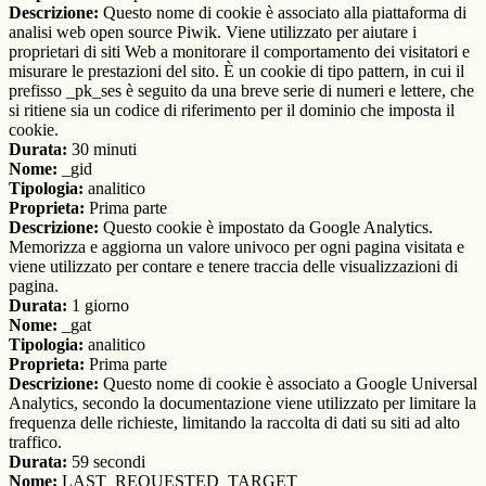
Descrizione:
Questo nome di cookie è associato alla piattaforma di
analisi web open source Piwik. Viene utilizzato per aiutare i
proprietari di siti Web a monitorare il comportamento dei visitatori e
misurare le prestazioni del sito. È un cookie di tipo pattern, in cui il
prefisso _pk_ses è seguito da una breve serie di numeri e lettere, che
si ritiene sia un codice di riferimento per il dominio che imposta il
cookie.
Durata:
30 minuti
Nome:
_gid
Tipologia:
analitico
Proprieta:
Prima parte
Descrizione:
Questo cookie è impostato da Google Analytics.
Memorizza e aggiorna un valore univoco per ogni pagina visitata e
viene utilizzato per contare e tenere traccia delle visualizzazioni di
pagina.
Durata:
1 giorno
Nome:
_gat
Tipologia:
analitico
Proprieta:
Prima parte
Descrizione:
Questo nome di cookie è associato a Google Universal
Analytics, secondo la documentazione viene utilizzato per limitare la
frequenza delle richieste, limitando la raccolta di dati su siti ad alto
traffico.
Durata:
59 secondi
Nome:
LAST_REQUESTED_TARGET