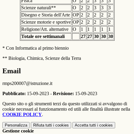
Fisica
O
2
2
3
3
3
Scienze naturali**
O
2
2
3
3
3
Disegno e Storia dell'Arte
OP
2
2
2
2
2
Scienze motorie e sportive
OP
2
2
2
2
2
Religione/Att. alternative
O
1
1
1
1
1
Totale ore settimanali
27
27
30
30
30
* Con Informatica al primo biennio
** Biologia, Chimica, Scienze della Terra
Email
rmps200007@istruzione.it
Pubblicato:
15-09-2023 -
Revisione:
15-09-2023
Questo sito o gli strumenti terzi da questo utilizzati si avvalgono di
cookie necessari al funzionamento ed utili alle finalità illustrate nella
COOKIE POLICY
.
Personalizza
Rifiuta tutti
i cookies
Accetta tutti
i cookies
Gestione cookie