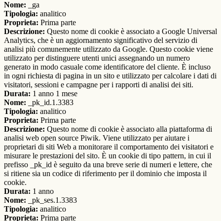
Nome:
_ga
Tipologia:
analitico
Proprieta:
Prima parte
Descrizione:
Questo nome di cookie è associato a Google Universal
Analytics, che è un aggiornamento significativo del servizio di
analisi più comunemente utilizzato da Google. Questo cookie viene
utilizzato per distinguere utenti unici assegnando un numero
generato in modo casuale come identificatore del cliente. È incluso
in ogni richiesta di pagina in un sito e utilizzato per calcolare i dati di
visitatori, sessioni e campagne per i rapporti di analisi dei siti.
Durata:
1 anno 1 mese
Nome:
_pk_id.1.3383
Tipologia:
analitico
Proprieta:
Prima parte
Descrizione:
Questo nome di cookie è associato alla piattaforma di
analisi web open source Piwik. Viene utilizzato per aiutare i
proprietari di siti Web a monitorare il comportamento dei visitatori e
misurare le prestazioni del sito. È un cookie di tipo pattern, in cui il
prefisso _pk_id è seguito da una breve serie di numeri e lettere, che
si ritiene sia un codice di riferimento per il dominio che imposta il
cookie.
Durata:
1 anno
Nome:
_pk_ses.1.3383
Tipologia:
analitico
Proprieta:
Prima parte