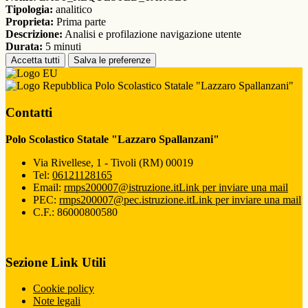
Tipologia:
analitico
Proprieta:
Prima parte
Descrizione:
Analisi e profilazione navigazione utente
Durata:
5 minuti
Accetta tutti
Salva le preferenze
Polo Scolastico Statale "Lazzaro Spallanzani"
Contatti
Polo Scolastico Statale "Lazzaro Spallanzani"
Via Rivellese, 1 - Tivoli (RM) 00019
Tel:
06121128165
Email:
rmps200007@istruzione.it
Link per inviare una mail
PEC:
rmps200007@pec.istruzione.it
Link per inviare una mail
C.F.: 86000800580
Sezione Link Utili
Cookie policy
Note legali