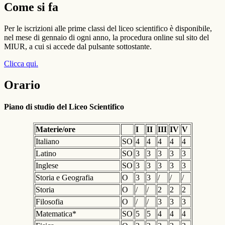
Come si fa
Per le iscrizioni alle prime classi del liceo scientifico è disponibile,
nel mese di gennaio di ogni anno, la procedura online sul sito del
MIUR, a cui si accede dal pulsante sottostante.
Clicca qui.
Orario
Piano di studio del Liceo Scientifico
Materie/ore
I
II
III
IV
V
Italiano
SO
4
4
4
4
4
Latino
SO
3
3
3
3
3
Inglese
SO
3
3
3
3
3
Storia e Geografia
O
3
3
/
/
/
Storia
O
/
/
2
2
2
Filosofia
O
/
/
3
3
3
Matematica*
SO
5
5
4
4
4