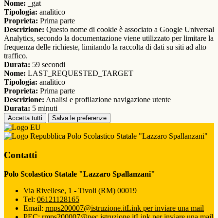
Nome:
_gat
Tipologia:
analitico
Proprieta:
Prima parte
Descrizione:
Questo nome di cookie è associato a Google Universal
Analytics, secondo la documentazione viene utilizzato per limitare la
frequenza delle richieste, limitando la raccolta di dati su siti ad alto
traffico.
Durata:
59 secondi
Nome:
LAST_REQUESTED_TARGET
Tipologia:
analitico
Proprieta:
Prima parte
Descrizione:
Analisi e profilazione navigazione utente
Durata:
5 minuti
Accetta tutti
Salva le preferenze
Polo Scolastico Statale "Lazzaro Spallanzani"
Contatti
Polo Scolastico Statale "Lazzaro Spallanzani"
Via Rivellese, 1 - Tivoli (RM) 00019
Tel:
06121128165
Email:
rmps200007@istruzione.it
Link per inviare una mail
PEC:
rmps200007@pec.istruzione.it
Link per inviare una mail