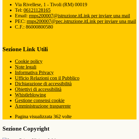
Via Rivellese, 1 - Tivoli (RM) 00019
Tel:
06121128165
Email:
rmps200007@istruzione.it
Link per inviare una mail
PEC:
rmps200007@pec.istruzione.it
Link per inviare una mail
C.F.: 86000800580
Sezione Link Utili
Cookie policy
Note legali
Informativa Privacy
Ufficio Relazioni con il Pubblico
Dichiarazione di accessibilità
Obiettivi di accessibilità
Whistleblowing
Gestione consensi cookie
Amministrazione trasparente
Pagina visualizzata
362
volte
Sezione Copyright