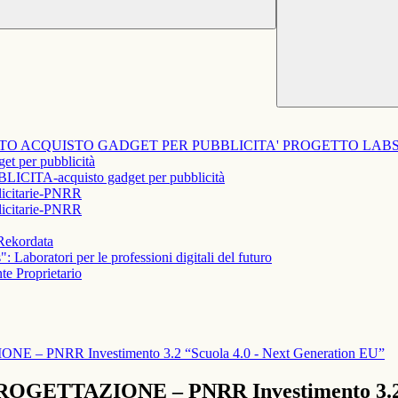
TO ACQUISTO GADGET PER PUBBLICITA' PROGETTO LAB
t per pubblicità
ICITA-acquisto gadget per pubblicità
blicitarie-PNRR
blicitarie-PNRR
ekordata
 Laboratori per le professioni digitali del futuro
 Proprietario
NE – PNRR Investimento 3.2 “Scuola 4.0 - Next Generation EU”
PROGETTAZIONE – PNRR Investimento 3.2 “