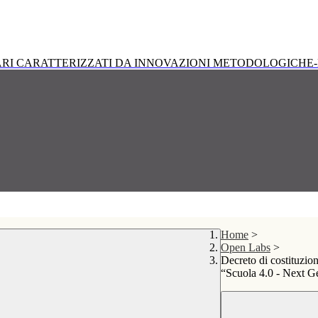
RI CARATTERIZZATI DA INNOVAZIONI METODOLOGICHE-
Home
>
Open Labs
>
Decreto di costitu
“Scuola 4.0 - Next G