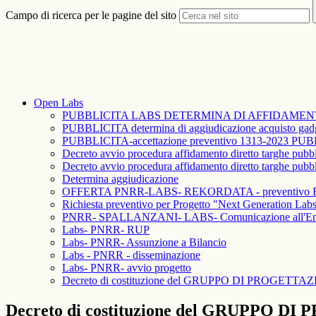
Campo di ricerca per le pagine del sito
Open Labs
PUBBLICITA LABS DETERMINA DI AFFIDAMEN
PUBBLICITA determina di aggiudicazione acquisto gadge
PUBBLICITA-accettazione preventivo 1313-2023 PUBBL
Decreto avvio procedura affidamento diretto targhe pub
Decreto avvio procedura affidamento diretto targhe pub
Determina aggiudicazione
OFFERTA PNRR-LABS- REKORDATA - preventivo R
Richiesta preventivo per Progetto "Next Generation Labs":
PNRR- SPALLANZANI- LABS- Comunicazione all'Ente
Labs- PNRR- RUP
Labs- PNRR- Assunzione a Bilancio
Labs - PNRR - disseminazione
Labs- PNRR- avvio progetto
Decreto di costituzione del GRUPPO DI PROGETTAZIO
Decreto di costituzione del GRUPPO DI 