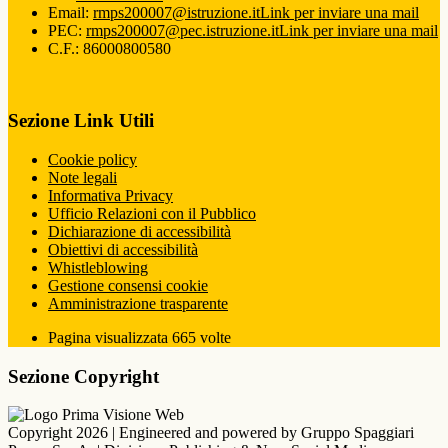
Email:
rmps200007@istruzione.it
Link per inviare una mail
PEC:
rmps200007@pec.istruzione.it
Link per inviare una mail
C.F.: 86000800580
Sezione Link Utili
Cookie policy
Note legali
Informativa Privacy
Ufficio Relazioni con il Pubblico
Dichiarazione di accessibilità
Obiettivi di accessibilità
Whistleblowing
Gestione consensi cookie
Amministrazione trasparente
Pagina visualizzata
665
volte
Sezione Copyright
Copyright 2026 | Engineered and powered by Gruppo Spaggiari