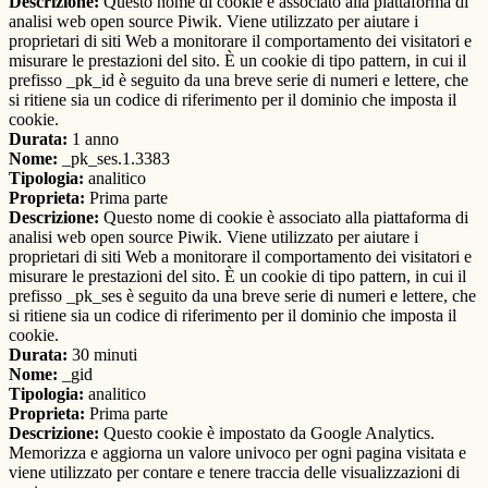
Descrizione:
Questo nome di cookie è associato alla piattaforma di
analisi web open source Piwik. Viene utilizzato per aiutare i
proprietari di siti Web a monitorare il comportamento dei visitatori e
misurare le prestazioni del sito. È un cookie di tipo pattern, in cui il
prefisso _pk_id è seguito da una breve serie di numeri e lettere, che
si ritiene sia un codice di riferimento per il dominio che imposta il
cookie.
Durata:
1 anno
Nome:
_pk_ses.1.3383
Tipologia:
analitico
Proprieta:
Prima parte
Descrizione:
Questo nome di cookie è associato alla piattaforma di
analisi web open source Piwik. Viene utilizzato per aiutare i
proprietari di siti Web a monitorare il comportamento dei visitatori e
misurare le prestazioni del sito. È un cookie di tipo pattern, in cui il
prefisso _pk_ses è seguito da una breve serie di numeri e lettere, che
si ritiene sia un codice di riferimento per il dominio che imposta il
cookie.
Durata:
30 minuti
Nome:
_gid
Tipologia:
analitico
Proprieta:
Prima parte
Descrizione:
Questo cookie è impostato da Google Analytics.
Memorizza e aggiorna un valore univoco per ogni pagina visitata e
viene utilizzato per contare e tenere traccia delle visualizzazioni di