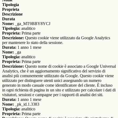
Tipologia
Proprieta
Descrizione
Durata
Nome:
_ga_MT9BBY8YCJ
Tipologia:
analitico
Proprieta:
Prima parte
Descrizione:
Questo cookie viene utilizzato da Google Analytics
per mantenere lo stato della sessione.
Durata:
1 anno 1 mese
Nome:
_ga
Tipologia:
analitico
Proprieta:
Prima parte
Descrizione:
Questo nome di cookie è associato a Google Universal
Analytics, che è un aggiornamento significativo del servizio di
analisi più comunemente utilizzato da Google. Questo cookie viene
utilizzato per distinguere utenti unici assegnando un numero
generato in modo casuale come identificatore del cliente. È incluso
in ogni richiesta di pagina in un sito e utilizzato per calcolare i dati di
visitatori, sessioni e campagne per i rapporti di analisi dei siti.
Durata:
1 anno 1 mese
Nome:
_pk_id.1.3383
Tipologia:
analitico
Proprieta:
Prima parte