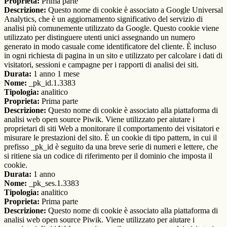
Proprieta:
Prima parte
Descrizione:
Questo nome di cookie è associato a Google Universal
Analytics, che è un aggiornamento significativo del servizio di
analisi più comunemente utilizzato da Google. Questo cookie viene
utilizzato per distinguere utenti unici assegnando un numero
generato in modo casuale come identificatore del cliente. È incluso
in ogni richiesta di pagina in un sito e utilizzato per calcolare i dati di
visitatori, sessioni e campagne per i rapporti di analisi dei siti.
Durata:
1 anno 1 mese
Nome:
_pk_id.1.3383
Tipologia:
analitico
Proprieta:
Prima parte
Descrizione:
Questo nome di cookie è associato alla piattaforma di
analisi web open source Piwik. Viene utilizzato per aiutare i
proprietari di siti Web a monitorare il comportamento dei visitatori e
misurare le prestazioni del sito. È un cookie di tipo pattern, in cui il
prefisso _pk_id è seguito da una breve serie di numeri e lettere, che
si ritiene sia un codice di riferimento per il dominio che imposta il
cookie.
Durata:
1 anno
Nome:
_pk_ses.1.3383
Tipologia:
analitico
Proprieta:
Prima parte
Descrizione:
Questo nome di cookie è associato alla piattaforma di
analisi web open source Piwik. Viene utilizzato per aiutare i