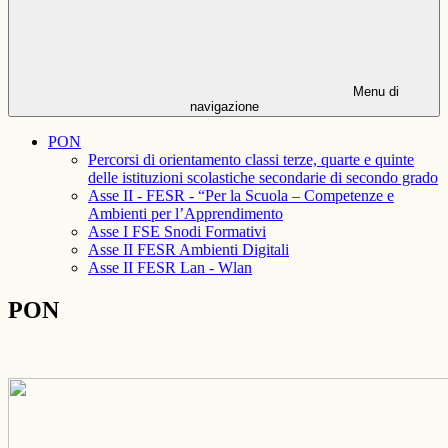
Menu di
navigazione
PON
Percorsi di orientamento classi terze, quarte e quinte
delle istituzioni scolastiche secondarie di secondo grado
Asse II - FESR - “Per la Scuola – Competenze e
Ambienti per l’Apprendimento
Asse I FSE Snodi Formativi
Asse II FESR Ambienti Digitali
Asse II FESR Lan - Wlan
PON