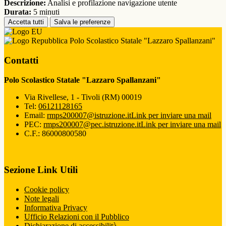
Descrizione:
Analisi e profilazione navigazione utente
Durata:
5 minuti
Accetta tutti
Salva le preferenze
Polo Scolastico Statale "Lazzaro Spallanzani"
Contatti
Polo Scolastico Statale "Lazzaro Spallanzani"
Via Rivellese, 1 - Tivoli (RM) 00019
Tel:
06121128165
Email:
rmps200007@istruzione.it
Link per inviare una mail
PEC:
rmps200007@pec.istruzione.it
Link per inviare una mail
C.F.: 86000800580
Sezione Link Utili
Cookie policy
Note legali
Informativa Privacy
Ufficio Relazioni con il Pubblico
Dichiarazione di accessibilità