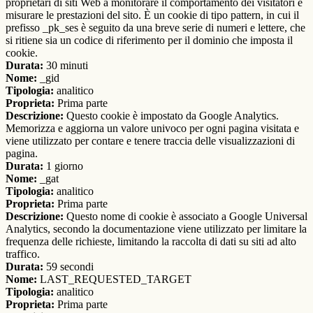
proprietari di siti Web a monitorare il comportamento dei visitatori e
misurare le prestazioni del sito. È un cookie di tipo pattern, in cui il
prefisso _pk_ses è seguito da una breve serie di numeri e lettere, che
si ritiene sia un codice di riferimento per il dominio che imposta il
cookie.
Durata:
30 minuti
Nome:
_gid
Tipologia:
analitico
Proprieta:
Prima parte
Descrizione:
Questo cookie è impostato da Google Analytics.
Memorizza e aggiorna un valore univoco per ogni pagina visitata e
viene utilizzato per contare e tenere traccia delle visualizzazioni di
pagina.
Durata:
1 giorno
Nome:
_gat
Tipologia:
analitico
Proprieta:
Prima parte
Descrizione:
Questo nome di cookie è associato a Google Universal
Analytics, secondo la documentazione viene utilizzato per limitare la
frequenza delle richieste, limitando la raccolta di dati su siti ad alto
traffico.
Durata:
59 secondi
Nome:
LAST_REQUESTED_TARGET
Tipologia:
analitico
Proprieta:
Prima parte