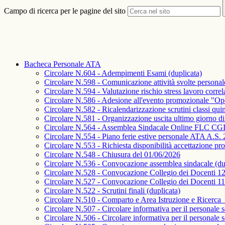
Campo di ricerca per le pagine del sito
Bacheca Personale ATA
Circolare N.604 - Adempimenti Esami (duplicata)
Circolare N.598 - Comunicazione attività svolte persona
Circolare N.594 - Valutazione rischio stress lavoro corre
Circolare N.586 - Adesione all'evento promozionale "Op
Circolare N.582 - Ricalendarizzazione scrutini classi quin
Circolare N.581 - Organizzazione uscita ultimo giorno di
Circolare N.564 - Assemblea Sindacale Online FLC CGIL f
Circolare N.554 - Piano ferie estive personale ATA A.S.
Circolare N.553 - Richiesta disponibilità accettazione p
Circolare N.548 - Chiusura del 01/06/2026
Circolare N.536 - Convocazione assemblea sindacale (du
Circolare N.528 - Convocazione Collegio dei Docenti 12
Circolare N.527 - Convocazione Collegio dei Docenti 11
Circolare N.522 - Scrutini finali (duplicata)
Circolare N.510 - Comparto e Area Istruzione e Ricerca_ 
Circolare N.507 - Circolare informativa per il personale 
Circolare N.506 - Circolare informativa per il personale s