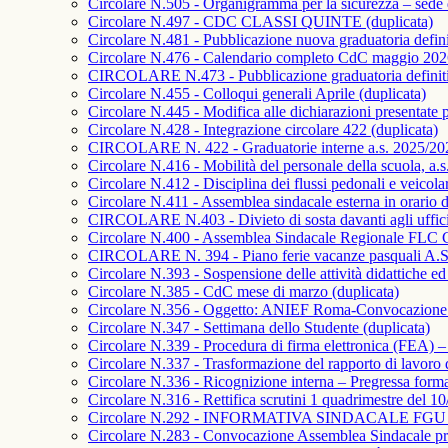
Circolare N.505 - Organigramma per la sicurezza – se
Circolare N.497 - CDC CLASSI QUINTE (duplicata)
Circolare N.481 - Pubblicazione nuova graduatoria defin
Circolare N.476 - Calendario completo CdC maggio 2026
CIRCOLARE N.473 - Pubblicazione graduatoria definitiv
Circolare N.455 - Colloqui generali Aprile (duplicata)
Circolare N.445 - Modifica alle dichiarazioni presentate 
Circolare N.428 - Integrazione circolare 422 (duplicata)
CIRCOLARE N. 422 - Graduatorie interne a.s. 2025/2026 
Circolare N.416 - Mobilità del personale della scuola, a.
Circolare N.412 - Disciplina dei flussi pedonali e veicolari
Circolare N.411 - Assemblea sindacale esterna in orario di 
CIRCOLARE N.403 - Divieto di sosta davanti agli uffici d
Circolare N.400 - Assemblea Sindacale Regionale FLC 
CIRCOLARE N. 394 - Piano ferie vacanze pasquali A.S
Circolare N.393 - Sospensione delle attività didattiche e
Circolare N.385 - CdC mese di marzo (duplicata)
Circolare N.356 - Oggetto: ANIEF Roma-Convocazione As
Circolare N.347 - Settimana dello Studente (duplicata)
Circolare N.339 - Procedura di firma elettronica (FEA) –
Circolare N.337 - Trasformazione del rapporto di lavoro 
Circolare N.336 - Ricognizione interna – Pregressa formaz
Circolare N.316 - Rettifica scrutini 1 quadrimestre del 10
Circolare N.292 - INFORMATIVA SINDACALE FGU (d
Circolare N.283 - Convocazione Assemblea Sindacale provi