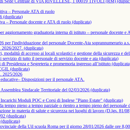
de di Sede Centrale di VIA RIVELLESE, 1 00019 TIVOLI (RM) (duplic
itiva – Personale ATA di ruolo
 (duplicata)
a – Personale docente e ATA di ruolo (duplicata)
per aggiornamento graduatoria interna di istituto – personale docente e 
per l'individuazione del personale Docente-Ata soprannumerario a.s.
s. 2026/2027. (duplicata)
, modalità di accesso ai locali scolastici e gestione della sicurezza e del
servizio di tutto il personale di servizio docente e ata (duplicata)
i Presidenza e Segreteria e promemoria ingresso all’istituto (duplicata
CGIL (duplicata)
. 2025/2026
d educative– Disposizioni per il personale ATA.
semblea Sindacale Territoriale del 02/03/2026 (duplicata)
 Incarichi Moduli POC e Corsi di Inglese "Piano Estate" (duplicata)
da tempo pieno a tempo parziale o rientro a tempo pieno del personale
ione in materia di salute e sicurezza nei luoghi di lavoro (D.lgs. 81/08)
/02 (duplicata)
uplicata)
nciale della Uil scuola Roma per il giorno 28/01/2026 dalle ore 8,00 a