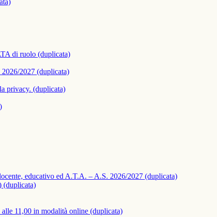
ata)
ATA di ruolo (duplicata)
 2026/2027 (duplicata)
la privacy. (duplicata)
)
 docente, educativo ed A.T.A. – A.S. 2026/2027 (duplicata)
 (duplicata)
lle 11,00 in modalità online (duplicata)