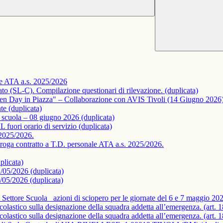
le ATA a.s. 2025/2026
lato (SL-C). Compilazione questionari di rilevazione. (duplicata)
en Day in Piazza" – Collaborazione con AVIS Tivoli (14 Giugno 2026)
te (duplicata)
 scuola – 08 giugno 2026 (duplicata)
uori orario di servizio (duplicata)
 2025/2026.
roroga contratto a T.D. personale ATA a.s. 2025/2026.
plicata)
/05/2026 (duplicata)
/05/2026 (duplicata)
Settore Scuola_ azioni di sciopero per le giornate del 6 e 7 maggio 202
scolastico sulla designazione della squadra addetta all’emergenza. (art. 
colastico sulla designazione della squadra addetta all’emergenza. (art. 