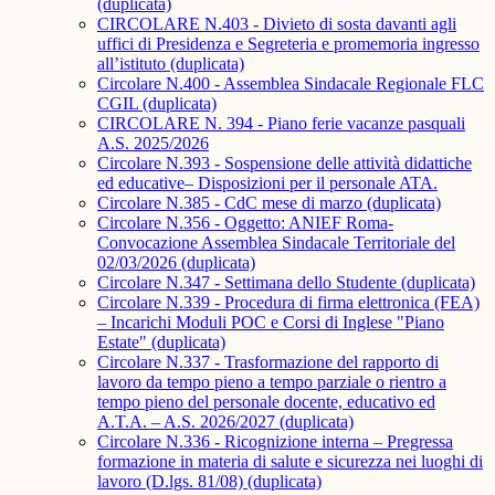
(duplicata)
CIRCOLARE N.403 - Divieto di sosta davanti agli
uffici di Presidenza e Segreteria e promemoria ingresso
all’istituto (duplicata)
Circolare N.400 - Assemblea Sindacale Regionale FLC
CGIL (duplicata)
CIRCOLARE N. 394 - Piano ferie vacanze pasquali
A.S. 2025/2026
Circolare N.393 - Sospensione delle attività didattiche
ed educative– Disposizioni per il personale ATA.
Circolare N.385 - CdC mese di marzo (duplicata)
Circolare N.356 - Oggetto: ANIEF Roma-
Convocazione Assemblea Sindacale Territoriale del
02/03/2026 (duplicata)
Circolare N.347 - Settimana dello Studente (duplicata)
Circolare N.339 - Procedura di firma elettronica (FEA)
– Incarichi Moduli POC e Corsi di Inglese "Piano
Estate" (duplicata)
Circolare N.337 - Trasformazione del rapporto di
lavoro da tempo pieno a tempo parziale o rientro a
tempo pieno del personale docente, educativo ed
A.T.A. – A.S. 2026/2027 (duplicata)
Circolare N.336 - Ricognizione interna – Pregressa
formazione in materia di salute e sicurezza nei luoghi di
lavoro (D.lgs. 81/08) (duplicata)