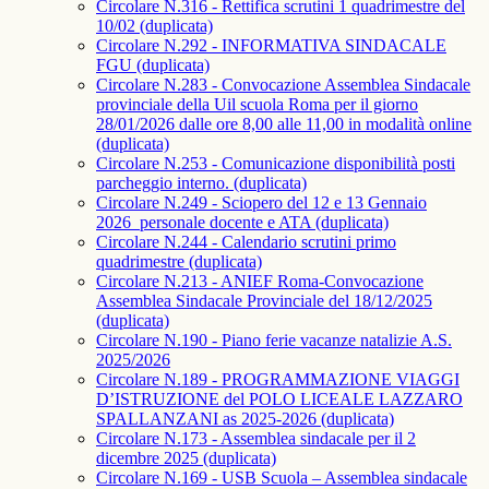
Circolare N.316 - Rettifica scrutini 1 quadrimestre del
10/02 (duplicata)
Circolare N.292 - INFORMATIVA SINDACALE
FGU (duplicata)
Circolare N.283 - Convocazione Assemblea Sindacale
provinciale della Uil scuola Roma per il giorno
28/01/2026 dalle ore 8,00 alle 11,00 in modalità online
(duplicata)
Circolare N.253 - Comunicazione disponibilità posti
parcheggio interno. (duplicata)
Circolare N.249 - Sciopero del 12 e 13 Gennaio
2026_personale docente e ATA (duplicata)
Circolare N.244 - Calendario scrutini primo
quadrimestre (duplicata)
Circolare N.213 - ANIEF Roma-Convocazione
Assemblea Sindacale Provinciale del 18/12/2025
(duplicata)
Circolare N.190 - Piano ferie vacanze natalizie A.S.
2025/2026
Circolare N.189 - PROGRAMMAZIONE VIAGGI
D’ISTRUZIONE del POLO LICEALE LAZZARO
SPALLANZANI as 2025-2026 (duplicata)
Circolare N.173 - Assemblea sindacale per il 2
dicembre 2025 (duplicata)
Circolare N.169 - USB Scuola – Assemblea sindacale