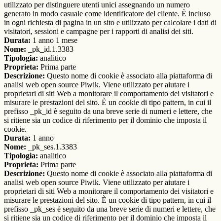
utilizzato per distinguere utenti unici assegnando un numero
generato in modo casuale come identificatore del cliente. È incluso
in ogni richiesta di pagina in un sito e utilizzato per calcolare i dati di
visitatori, sessioni e campagne per i rapporti di analisi dei siti.
Durata:
1 anno 1 mese
Nome:
_pk_id.1.3383
Tipologia:
analitico
Proprieta:
Prima parte
Descrizione:
Questo nome di cookie è associato alla piattaforma di
analisi web open source Piwik. Viene utilizzato per aiutare i
proprietari di siti Web a monitorare il comportamento dei visitatori e
misurare le prestazioni del sito. È un cookie di tipo pattern, in cui il
prefisso _pk_id è seguito da una breve serie di numeri e lettere, che
si ritiene sia un codice di riferimento per il dominio che imposta il
cookie.
Durata:
1 anno
Nome:
_pk_ses.1.3383
Tipologia:
analitico
Proprieta:
Prima parte
Descrizione:
Questo nome di cookie è associato alla piattaforma di
analisi web open source Piwik. Viene utilizzato per aiutare i
proprietari di siti Web a monitorare il comportamento dei visitatori e
misurare le prestazioni del sito. È un cookie di tipo pattern, in cui il
prefisso _pk_ses è seguito da una breve serie di numeri e lettere, che
si ritiene sia un codice di riferimento per il dominio che imposta il