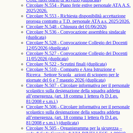
Circolare N.554 - Piano ferie estive personale ATA A.S.
2025/2026.
Circolare N.553 - Richiesta disponibilità accettazione
proroga contratto a T.D. personale ATA a.s. 2025/2026.
Circolare N.548 - Chiusura del 01/06/2026
Circolare N.536 - Convocazione assemblea sindacale
(duplicata)
Circolare N.528 - Convocazione Collegio dei Docenti
12/05/2026 (duplicata)
Circolare N.527 - Convocazione Collegio dei Docenti
11/05/2026 (duplicata)
Circolare N.522 - Scrutini finali (duplicata)
Circolare N.510 - Comparto e Area Istruzione e
Ricerca_ Settore Scuola_ azioni di sciopero per le
giornate del 6 e 7 maggio 2026 (duplicata)
Circolare N.507 - Circolare informativa per il personale
scolastico sulla designazione della squadra addetta
all’emergenza. (art. 18 comma 1 lettera (b D.Lgs.
81/2008 e s.m.i.)
Circolare N.506 - Circolare informativa per il personale
scolastico sulla designazione della squadra addetta
all’emergenza. (art. 18 comma 1 lettera (b D.Lgs.
81/2008 e s.m.i.) (duplicata)
Circolare N.505 - Organigramma per la sicurezza –