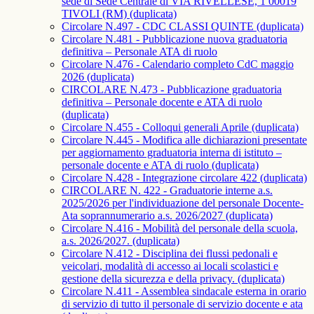
sede di Sede Centrale di VIA RIVELLESE, 1 00019
TIVOLI (RM) (duplicata)
Circolare N.497 - CDC CLASSI QUINTE (duplicata)
Circolare N.481 - Pubblicazione nuova graduatoria
definitiva – Personale ATA di ruolo
Circolare N.476 - Calendario completo CdC maggio
2026 (duplicata)
CIRCOLARE N.473 - Pubblicazione graduatoria
definitiva – Personale docente e ATA di ruolo
(duplicata)
Circolare N.455 - Colloqui generali Aprile (duplicata)
Circolare N.445 - Modifica alle dichiarazioni presentate
per aggiornamento graduatoria interna di istituto –
personale docente e ATA di ruolo (duplicata)
Circolare N.428 - Integrazione circolare 422 (duplicata)
CIRCOLARE N. 422 - Graduatorie interne a.s.
2025/2026 per l'individuazione del personale Docente-
Ata soprannumerario a.s. 2026/2027 (duplicata)
Circolare N.416 - Mobilità del personale della scuola,
a.s. 2026/2027. (duplicata)
Circolare N.412 - Disciplina dei flussi pedonali e
veicolari, modalità di accesso ai locali scolastici e
gestione della sicurezza e della privacy. (duplicata)
Circolare N.411 - Assemblea sindacale esterna in orario
di servizio di tutto il personale di servizio docente e ata