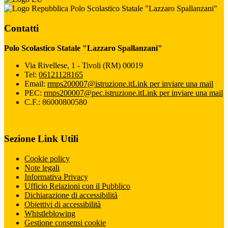
Polo Scolastico Statale "Lazzaro Spallanzani"
Contatti
Polo Scolastico Statale "Lazzaro Spallanzani"
Via Rivellese, 1 - Tivoli (RM) 00019
Tel:
06121128165
Email:
rmps200007@istruzione.it
Link per inviare una mail
PEC:
rmps200007@pec.istruzione.it
Link per inviare una mail
C.F.: 86000800580
Sezione Link Utili
Cookie policy
Note legali
Informativa Privacy
Ufficio Relazioni con il Pubblico
Dichiarazione di accessibilità
Obiettivi di accessibilità
Whistleblowing
Gestione consensi cookie