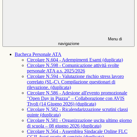
Menu di
navigazione
Bacheca Personale ATA
Circolare N.604 - Adempimenti Esami (duplicata)
Circolare N.598 - Comunicazione attività svolte
personale ATA a.s. 2025/2026
Circolare N.594 - Valutazione rischio stress lavoro
correlato (SL-C). Compilazione questionari di
rilevazione. (duplicata)
Circolare N.586 - Adesione all'evento promozionale
"Open Day in Piazza" – Collaborazione con AVIS
Tivoli (14 Giugno 2026) (duplicata)
Circolare N.582 - Ricalendarizzazione scrutini classi
quinte (duplicata)
Circolare N.581 - Organizzazione uscita ultimo giorno
di scuola – 08 giugno 2026 (duplicata)
Circolare N.564 - Assemblea Sindacale Online FLC
CGIL fuori orario di servizio (duplicata)