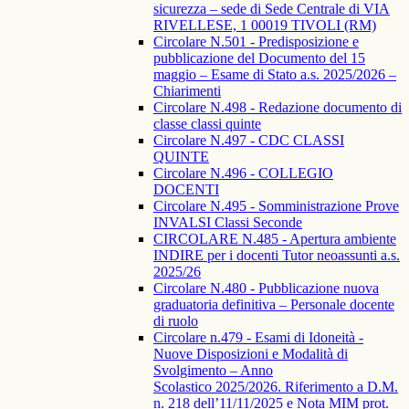
sicurezza – sede di Sede Centrale di VIA
RIVELLESE, 1 00019 TIVOLI (RM)
Circolare N.501 - Predisposizione e
pubblicazione del Documento del 15
maggio – Esame di Stato a.s. 2025/2026 –
Chiarimenti
Circolare N.498 - Redazione documento di
classe classi quinte
Circolare N.497 - CDC CLASSI
QUINTE
Circolare N.496 - COLLEGIO
DOCENTI
Circolare N.495 - Somministrazione Prove
INVALSI Classi Seconde
CIRCOLARE N.485 - Apertura ambiente
INDIRE per i docenti Tutor neoassunti a.s.
2025/26
Circolare N.480 - Pubblicazione nuova
graduatoria definitiva – Personale docente
di ruolo
Circolare n.479 - Esami di Idoneità -
Nuove Disposizioni e Modalità di
Svolgimento – Anno
Scolastico 2025/2026. Riferimento a D.M.
n. 218 dell’11/11/2025 e Nota MIM prot.