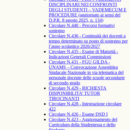
DISCIPLINARI NEI CONFRONTI
DEGLI STUDENTI – VADEMECUM E
PROCEDURE (aggiornato ai sensi del
D.P.R. 8 agosto 2025, n. 134)
Circolare N.440 - Percorsi formativi
sostegno
Circolare N.436 - Continuità dei docenti a
tempo determinato su posto di sostegno per
l’anno scolastico 2026/2027
Circolare N.435 - Esame di Maturità -
Indicazioni Generali Commissioni
Circolare N.431 - FGU GILDA -
UNAMS – Convocazione Assemblea
Sindacale Nazionale in via telematica del
personale docente delle scuole secondarie
di secondo grado
Circolare N.429 - RICHIESTA
DISPONIBILITA’ TUTOR
TIROCINANTI
Circolare N.428 - Integrazione circolare
422
Circolare N.426 - Esame DSD I
Circolare N.423 - Aggiornamento del
Curriculum della Studentessa e dello
Studente