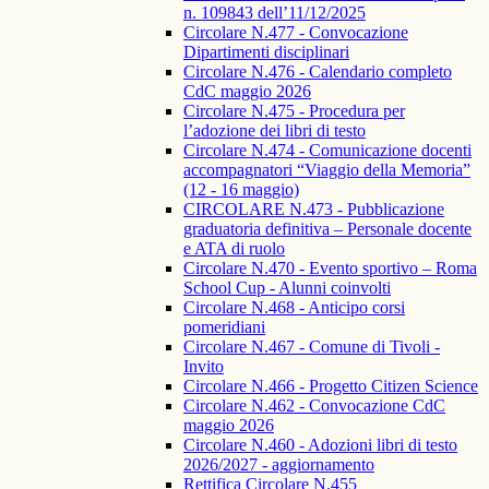
n. 109843 dell’11/12/2025
Circolare N.477 - Convocazione
Dipartimenti disciplinari
Circolare N.476 - Calendario completo
CdC maggio 2026
Circolare N.475 - Procedura per
l’adozione dei libri di testo
Circolare N.474 - Comunicazione docenti
accompagnatori “Viaggio della Memoria”
(12 - 16 maggio)
CIRCOLARE N.473 - Pubblicazione
graduatoria definitiva – Personale docente
e ATA di ruolo
Circolare N.470 - Evento sportivo – Roma
School Cup - Alunni coinvolti
Circolare N.468 - Anticipo corsi
pomeridiani
Circolare N.467 - Comune di Tivoli -
Invito
Circolare N.466 - Progetto Citizen Science
Circolare N.462 - Convocazione CdC
maggio 2026
Circolare N.460 - Adozioni libri di testo
2026/2027 - aggiornamento
Rettifica Circolare N.455