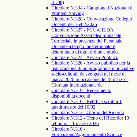
81/08)
Circolare N.334 - Campionati Nazionali di
Problem Solving
Circolare N.328 - Convocazione Collegio
Docenti del 16/02/2026
Circolare N.327 - FGU-GILDA
Convocazione Assemblea Sindacale
Territoriale in presenza del Personale
Docente a tempo indeterminato e
determinato di ogni ordine e grado.
Circolare N.324 - Avviso Pubblico
Circolare N.320 - Avviso pubblico per la
realizzazione di un programma di iniziative
socio-culturali da svolgersi nel mese di
marzo 2026 in occasione dell’8 marzo –
Giornata Internazionale de
Circolare N.319 - Reperimento
disponibilità docenti
Circolare N.316 - Rettifica scrutini 1
quadrimestre del 10/02
Circolare N.313 - Giorno del Ricordo
Circolare N.312 - Treno del Ricordo: 10
febbraio – 1 marzo 2026
Circolare N.310 -
Formazione/Aggiornamento Scienze