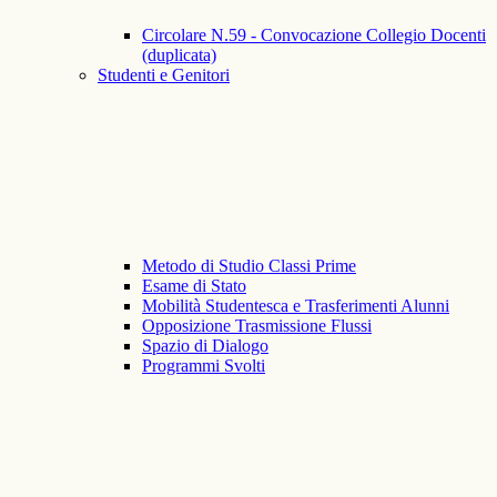
Circolare N.59 - Convocazione Collegio Docenti
(duplicata)
Studenti e Genitori
Metodo di Studio Classi Prime
Esame di Stato
Mobilità Studentesca e Trasferimenti Alunni
Opposizione Trasmissione Flussi
Spazio di Dialogo
Programmi Svolti