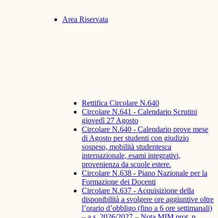
Area Riservata
Rettifica Circolare N.640
Circolare N.641 - Calendario Scrutini
giovedì 27 Agosto
Circolare N.640 - Calendario prove mese
di Agosto per studenti con giudizio
sospeso, mobilità studentesca
internazionale, esami integrativi,
provenienza da scuole estere.
Circolare N.638 - Piano Nazionale per la
Formazione dei Docenti
Circolare N.637 - Acquisizione della
disponibilità a svolgere ore aggiuntive oltre
l’orario d’obbligo (fino a 6 ore settimanali)
– a.s. 2026/2027 – Nota MIM prot. n.