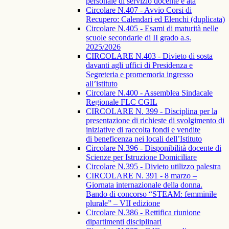
personale di servizio docente e ata
Circolare N.407 - Avvio Corsi di
Recupero: Calendari ed Elenchi (duplicata)
Circolare N.405 - Esami di maturità nelle
scuole secondarie di II grado a.s.
2025/2026
CIRCOLARE N.403 - Divieto di sosta
davanti agli uffici di Presidenza e
Segreteria e promemoria ingresso
all’istituto
Circolare N.400 - Assemblea Sindacale
Regionale FLC CGIL
CIRCOLARE N. 399 - Disciplina per la
presentazione di richieste di svolgimento di
iniziative di raccolta fondi e vendite
di beneficenza nei locali dell’Istituto
Circolare N.396 - Disponibilità docente di
Scienze per Istruzione Domiciliare
Circolare N.395 - Divieto utilizzo palestra
CIRCOLARE N. 391 - 8 marzo –
Giornata internazionale della donna.
Bando di concorso “STEAM: femminile
plurale” – VII edizione
Circolare N.386 - Rettifica riunione
dipartimenti disciplinari