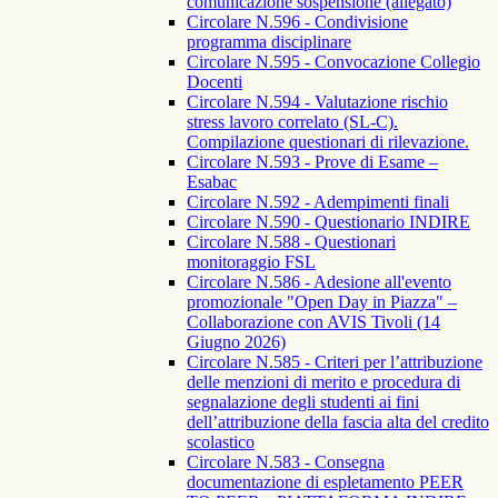
comunicazione sospensione (allegato)
Circolare N.596 - Condivisione
programma disciplinare
Circolare N.595 - Convocazione Collegio
Docenti
Circolare N.594 - Valutazione rischio
stress lavoro correlato (SL-C).
Compilazione questionari di rilevazione.
Circolare N.593 - Prove di Esame –
Esabac
Circolare N.592 - Adempimenti finali
Circolare N.590 - Questionario INDIRE
Circolare N.588 - Questionari
monitoraggio FSL
Circolare N.586 - Adesione all'evento
promozionale "Open Day in Piazza" –
Collaborazione con AVIS Tivoli (14
Giugno 2026)
Circolare N.585 - Criteri per l’attribuzione
delle menzioni di merito e procedura di
segnalazione degli studenti ai fini
dell’attribuzione della fascia alta del credito
scolastico
Circolare N.583 - Consegna
documentazione di espletamento PEER