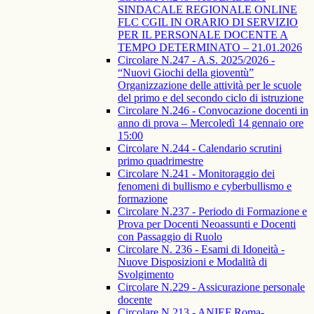
SINDACALE REGIONALE ONLINE
FLC CGIL IN ORARIO DI SERVIZIO
PER IL PERSONALE DOCENTE A
TEMPO DETERMINATO – 21.01.2026
Circolare N.247 - A.S. 2025/2026 -
“Nuovi Giochi della gioventù”
Organizzazione delle attività per le scuole
del primo e del secondo ciclo di istruzione
Circolare N.246 - Convocazione docenti in
anno di prova – Mercoledì 14 gennaio ore
15:00
Circolare N.244 - Calendario scrutini
primo quadrimestre
Circolare N.241 - Monitoraggio dei
fenomeni di bullismo e cyberbullismo e
formazione
Circolare N.237 - Periodo di Formazione e
Prova per Docenti Neoassunti e Docenti
con Passaggio di Ruolo
Circolare N. 236 - Esami di Idoneità -
Nuove Disposizioni e Modalità di
Svolgimento
Circolare N.229 - Assicurazione personale
docente
Circolare N.213 - ANIEF Roma-