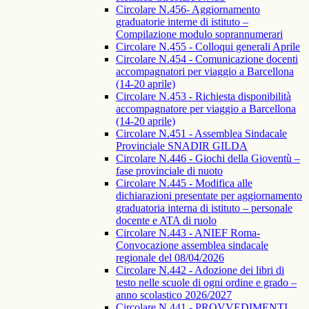
Circolare N.456- Aggiornamento
graduatorie interne di istituto –
Compilazione modulo soprannumerari
Circolare N.455 - Colloqui generali Aprile
Circolare N.454 - Comunicazione docenti
accompagnatori per viaggio a Barcellona
(14-20 aprile)
Circolare N.453 - Richiesta disponibilità
accompagnatore per viaggio a Barcellona
(14-20 aprile)
Circolare N.451 - Assemblea Sindacale
Provinciale SNADIR GILDA
Circolare N.446 - Giochi della Gioventù –
fase provinciale di nuoto
Circolare N.445 - Modifica alle
dichiarazioni presentate per aggiornamento
graduatoria interna di istituto – personale
docente e ATA di ruolo
Circolare N.443 - ANIEF Roma-
Convocazione assemblea sindacale
regionale del 08/04/2026
Circolare N.442 - Adozione dei libri di
testo nelle scuole di ogni ordine e grado –
anno scolastico 2026/2027
Circolare N.441 - PROVVEDIMENTI