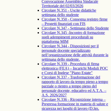
Convocazione Assemblea Sindacale
Territoriale del 02/03/2026
Circolare N.351 - Uscite didattiche
settimana dello studente
Circolare N.350 - Consegna registro firme
– Progetti finanziati con FIS
Circolare N.347 - Settimana dello Studente
Circolare N.345 -Incontro di formazione
sugli adempimenti procedurali su
piattaforma MIM
Circolare N.344 - Disposizioni per il
personale docente specializzato
nell’organizzazione delle attività durante la
settimana dello studente.
Circolare N.339 - Procedura di firma
elettronica (FEA) – Incarichi Moduli POC
e Corsi di Inglese "Piano Estate"
Circolare N.337 - Trasformazione del
rapporto di lavoro da tempo pieno a tempo
parziale o rientro a tempo pieno del
personale docente, educativo ed A.T.A. –
A.S. 2026/2027
Circolare N.336 - Ricognizione interna –
Pregressa formazione in materia di salute e
sicurezza nei luoghi di lavoro (D.lgs.