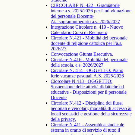
CIRCOLARE N. 422 - Graduatorie
interne a.s. 2025/2026 per l'individuazione
del personale Docente-
Ata soprannumerario a.s. 2026/2027
Integrazione Circolare n. 419 - Nuovo
Calendario Corsi di Recupero
Circolare N.421 - Mobilità del personale
docente di religione cattolica per l’a.s.
2026/27
Convocazione Giunta Esecutiva.
Circolare N.416 - Mobilità del personale
della scuola, a.s. 2026/2027.
Circolare N. 414 - OGGETTO: Piano
ferie vacanze pasquali A.S. 2025/2026
Ciorcolare N.413 - OGGETTO:
Sospensione delle attività didattiche ed
educative - Disposizioni per il personale
Docente
Circolare N.412 - Disciplina dei flussi
pedonali e veicolari, modalità di accesso ai
locali scolastici e gestione della sicurezza e
della privacy.
Circolare N.411 - Assemblea sindacale
esterna in orario di servizio di tutto il