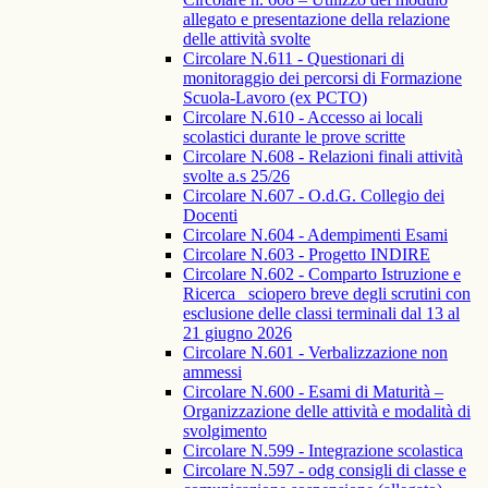
allegato e presentazione della relazione
delle attività svolte
Circolare N.611 - Questionari di
monitoraggio dei percorsi di Formazione
Scuola-Lavoro (ex PCTO)
Circolare N.610 - Accesso ai locali
scolastici durante le prove scritte
Circolare N.608 - Relazioni finali attività
svolte a.s 25/26
Circolare N.607 - O.d.G. Collegio dei
Docenti
Circolare N.604 - Adempimenti Esami
Circolare N.603 - Progetto INDIRE
Circolare N.602 - Comparto Istruzione e
Ricerca_ sciopero breve degli scrutini con
esclusione delle classi terminali dal 13 al
21 giugno 2026
Circolare N.601 - Verbalizzazione non
ammessi
Circolare N.600 - Esami di Maturità –
Organizzazione delle attività e modalità di
svolgimento
Circolare N.599 - Integrazione scolastica
Circolare N.597 - odg consigli di classe e