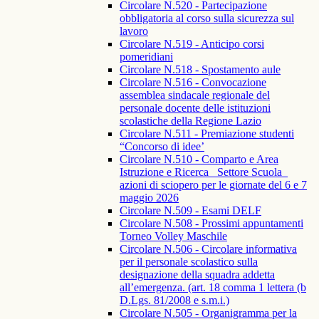
Circolare N.520 - Partecipazione
obbligatoria al corso sulla sicurezza sul
lavoro
Circolare N.519 - Anticipo corsi
pomeridiani
Circolare N.518 - Spostamento aule
Circolare N.516 - Convocazione
assemblea sindacale regionale del
personale docente delle istituzioni
scolastiche della Regione Lazio
Circolare N.511 - Premiazione studenti
“Concorso di idee’
Circolare N.510 - Comparto e Area
Istruzione e Ricerca_ Settore Scuola_
azioni di sciopero per le giornate del 6 e 7
maggio 2026
Circolare N.509 - Esami DELF
Circolare N.508 - Prossimi appuntamenti
Torneo Volley Maschile
Circolare N.506 - Circolare informativa
per il personale scolastico sulla
designazione della squadra addetta
all’emergenza. (art. 18 comma 1 lettera (b
D.Lgs. 81/2008 e s.m.i.)
Circolare N.505 - Organigramma per la