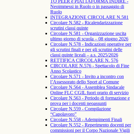
TO PEER e PIATTAFORMA INDIRE -
Neoimmessi in Ruolo o in passaggio di
Ruolo
INTEGRAZIONE CIRCOLARE N.581
Circolare N.582 - Ricalendarizzazione
scrutini classi quinte
Circolare N.581 - Organizzazione uscita
ultimo giorno di scuola – 08 giugno 2026
Circolare N.578 - Indicazioni operative per
gli scrutini finali e per gli scrutini delle
classi quinte liceali – a.s. 2025/2026
RETTIFICA CIRCOLARE N. 576
CIRCOLARE N.576 - Spettacolo di Fine
Anno Scolastico
Circolare N.571 - Invito a incontro con
l’Assessorato dello Sport al Comune
Circolare N.564 - Assemblea Sindacale
Online FLC CGIL fuori orario di servizio
Circolare N.563 - Periodo di formazione e
prova per i docenti neoassunti
Circolare N.559 - Compilazione
“Capolavoro”
Circolare N.558 - Adempimenti Finali
Circolare N.552 - Reperimento docenti per
commissioni per il Corpo Nazionale Vigili