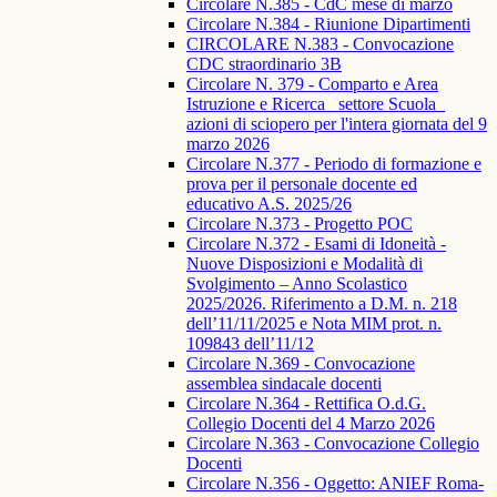
Circolare N.385 - CdC mese di marzo
Circolare N.384 - Riunione Dipartimenti
CIRCOLARE N.383 - Convocazione
CDC straordinario 3B
Circolare N. 379 - Comparto e Area
Istruzione e Ricerca_ settore Scuola_
azioni di sciopero per l'intera giornata del 9
marzo 2026
Circolare N.377 - Periodo di formazione e
prova per il personale docente ed
educativo A.S. 2025/26
Circolare N.373 - Progetto POC
Circolare N.372 - Esami di Idoneità -
Nuove Disposizioni e Modalità di
Svolgimento – Anno Scolastico
2025/2026. Riferimento a D.M. n. 218
dell’11/11/2025 e Nota MIM prot. n.
109843 dell’11/12
Circolare N.369 - Convocazione
assemblea sindacale docenti
Circolare N.364 - Rettifica O.d.G.
Collegio Docenti del 4 Marzo 2026
Circolare N.363 - Convocazione Collegio
Docenti
Circolare N.356 - Oggetto: ANIEF Roma-