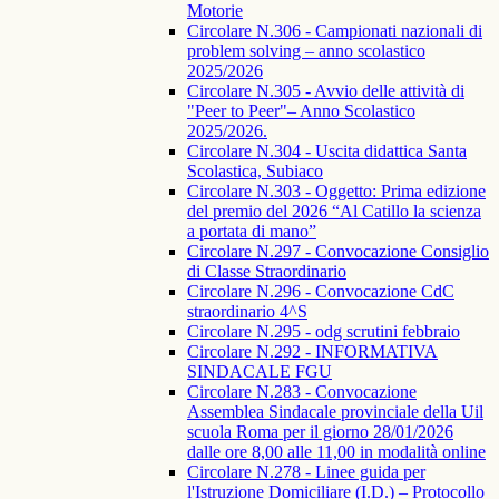
Motorie
Circolare N.306 - Campionati nazionali di
problem solving – anno scolastico
2025/2026
Circolare N.305 - Avvio delle attività di
"Peer to Peer"– Anno Scolastico
2025/2026.
Circolare N.304 - Uscita didattica Santa
Scolastica, Subiaco
Circolare N.303 - Oggetto: Prima edizione
del premio del 2026 “Al Catillo la scienza
a portata di mano”
Circolare N.297 - Convocazione Consiglio
di Classe Straordinario
Circolare N.296 - Convocazione CdC
straordinario 4^S
Circolare N.295 - odg scrutini febbraio
Circolare N.292 - INFORMATIVA
SINDACALE FGU
Circolare N.283 - Convocazione
Assemblea Sindacale provinciale della Uil
scuola Roma per il giorno 28/01/2026
dalle ore 8,00 alle 11,00 in modalità online
Circolare N.278 - Linee guida per
l'Istruzione Domiciliare (I.D.) – Protocollo