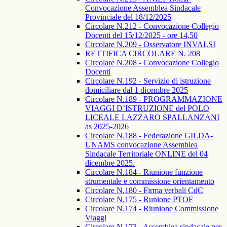
Convocazione Assemblea Sindacale
Provinciale del 18/12/2025
Circolare N.212 - Convocazione Collegio
Docenti del 15/12/2025 - ore 14,50
Circolare N.209 - Osservatore INVALSI
RETTIFICA CIRCOLARE N. 208
Circolare N.208 - Convocazione Collegio
Docenti
Circolare N.192 - Servizio di istruzione
domiciliare dal 1 dicembre 2025
Circolare N.189 - PROGRAMMAZIONE
VIAGGI D’ISTRUZIONE del POLO
LICEALE LAZZARO SPALLANZANI
as 2025-2026
Circolare N.188 - Federazione GILDA-
UNAMS convocazione Assemblea
Sindacale Territoriale ONLINE del 04
dicembre 2025.
Circolare N.184 - Riunione funzione
strumentale e commissione orientamento
Circolare N.180 - Firma verbali CdC
Circolare N.175 - Runione PTOF
Circolare N.174 - Riunione Commissione
Viaggi
Circolare N.173 - Assemblea sindacale per