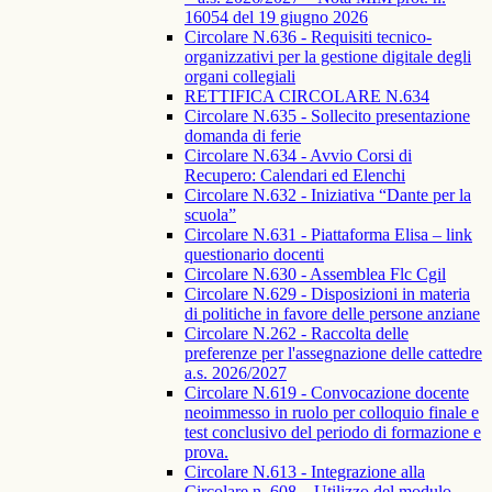
16054 del 19 giugno 2026
Circolare N.636 - Requisiti tecnico-
organizzativi per la gestione digitale degli
organi collegiali
RETTIFICA CIRCOLARE N.634
Circolare N.635 - Sollecito presentazione
domanda di ferie
Circolare N.634 - Avvio Corsi di
Recupero: Calendari ed Elenchi
Circolare N.632 - Iniziativa “Dante per la
scuola”
Circolare N.631 - Piattaforma Elisa – link
questionario docenti
Circolare N.630 - Assemblea Flc Cgil
Circolare N.629 - Disposizioni in materia
di politiche in favore delle persone anziane
Circolare N.262 - Raccolta delle
preferenze per l'assegnazione delle cattedre
a.s. 2026/2027
Circolare N.619 - Convocazione docente
neoimmesso in ruolo per colloquio finale e
test conclusivo del periodo di formazione e
prova.
Circolare N.613 - Integrazione alla
Circolare n. 608 – Utilizzo del modulo