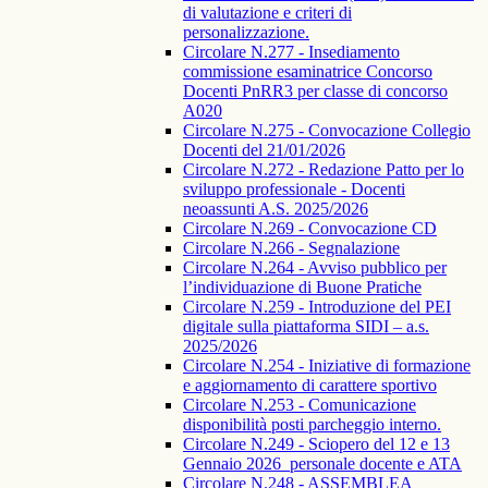
di valutazione e criteri di
personalizzazione.
Circolare N.277 - Insediamento
commissione esaminatrice Concorso
Docenti PnRR3 per classe di concorso
A020
Circolare N.275 - Convocazione Collegio
Docenti del 21/01/2026
Circolare N.272 - Redazione Patto per lo
sviluppo professionale - Docenti
neoassunti A.S. 2025/2026
Circolare N.269 - Convocazione CD
Circolare N.266 - Segnalazione
Circolare N.264 - Avviso pubblico per
l’individuazione di Buone Pratiche
Circolare N.259 - Introduzione del PEI
digitale sulla piattaforma SIDI – a.s.
2025/2026
Circolare N.254 - Iniziative di formazione
e aggiornamento di carattere sportivo
Circolare N.253 - Comunicazione
disponibilità posti parcheggio interno.
Circolare N.249 - Sciopero del 12 e 13
Gennaio 2026_personale docente e ATA
Circolare N.248 - ASSEMBLEA