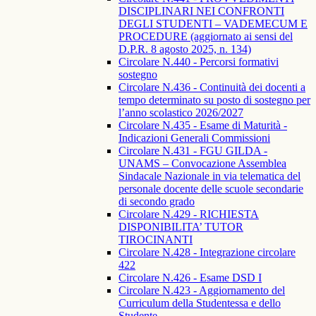
DISCIPLINARI NEI CONFRONTI
DEGLI STUDENTI – VADEMECUM E
PROCEDURE (aggiornato ai sensi del
D.P.R. 8 agosto 2025, n. 134)
Circolare N.440 - Percorsi formativi
sostegno
Circolare N.436 - Continuità dei docenti a
tempo determinato su posto di sostegno per
l’anno scolastico 2026/2027
Circolare N.435 - Esame di Maturità -
Indicazioni Generali Commissioni
Circolare N.431 - FGU GILDA -
UNAMS – Convocazione Assemblea
Sindacale Nazionale in via telematica del
personale docente delle scuole secondarie
di secondo grado
Circolare N.429 - RICHIESTA
DISPONIBILITA’ TUTOR
TIROCINANTI
Circolare N.428 - Integrazione circolare
422
Circolare N.426 - Esame DSD I
Circolare N.423 - Aggiornamento del
Curriculum della Studentessa e dello
Studente