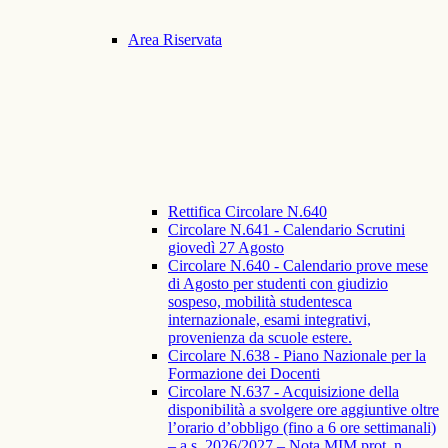
Area Riservata
Rettifica Circolare N.640
Circolare N.641 - Calendario Scrutini
giovedì 27 Agosto
Circolare N.640 - Calendario prove mese
di Agosto per studenti con giudizio
sospeso, mobilità studentesca
internazionale, esami integrativi,
provenienza da scuole estere.
Circolare N.638 - Piano Nazionale per la
Formazione dei Docenti
Circolare N.637 - Acquisizione della
disponibilità a svolgere ore aggiuntive oltre
l’orario d’obbligo (fino a 6 ore settimanali)
– a.s. 2026/2027 – Nota MIM prot. n.