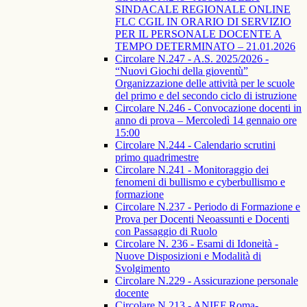
SINDACALE REGIONALE ONLINE
FLC CGIL IN ORARIO DI SERVIZIO
PER IL PERSONALE DOCENTE A
TEMPO DETERMINATO – 21.01.2026
Circolare N.247 - A.S. 2025/2026 -
“Nuovi Giochi della gioventù”
Organizzazione delle attività per le scuole
del primo e del secondo ciclo di istruzione
Circolare N.246 - Convocazione docenti in
anno di prova – Mercoledì 14 gennaio ore
15:00
Circolare N.244 - Calendario scrutini
primo quadrimestre
Circolare N.241 - Monitoraggio dei
fenomeni di bullismo e cyberbullismo e
formazione
Circolare N.237 - Periodo di Formazione e
Prova per Docenti Neoassunti e Docenti
con Passaggio di Ruolo
Circolare N. 236 - Esami di Idoneità -
Nuove Disposizioni e Modalità di
Svolgimento
Circolare N.229 - Assicurazione personale
docente
Circolare N.213 - ANIEF Roma-