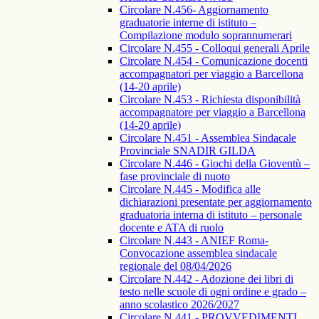
Circolare N.456- Aggiornamento
graduatorie interne di istituto –
Compilazione modulo soprannumerari
Circolare N.455 - Colloqui generali Aprile
Circolare N.454 - Comunicazione docenti
accompagnatori per viaggio a Barcellona
(14-20 aprile)
Circolare N.453 - Richiesta disponibilità
accompagnatore per viaggio a Barcellona
(14-20 aprile)
Circolare N.451 - Assemblea Sindacale
Provinciale SNADIR GILDA
Circolare N.446 - Giochi della Gioventù –
fase provinciale di nuoto
Circolare N.445 - Modifica alle
dichiarazioni presentate per aggiornamento
graduatoria interna di istituto – personale
docente e ATA di ruolo
Circolare N.443 - ANIEF Roma-
Convocazione assemblea sindacale
regionale del 08/04/2026
Circolare N.442 - Adozione dei libri di
testo nelle scuole di ogni ordine e grado –
anno scolastico 2026/2027
Circolare N.441 - PROVVEDIMENTI