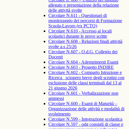
allegato e presentazione della relazione
delle attività svolte
Circolare N.611 - Questionari di
monitoraggio dei percorsi di Formazione
Scuola-Lavoro (ex PCTO)
Circolare N.610 - Accesso ai locali
scolastici durante le prove scritte
Circolare N.608 - Relazioni finali attività
svolte a.s 25/26
Circolare N.607 - O.d.G. Collegio dei
Docenti
Circolare N.604 - Adempimenti Esami
Circolare N.603 - Progetto INDIRE
Circolare N.602 - Comparto Istruzione e
Ricerca_ sciopero breve degli scrutini con
esclusione delle classi terminali dal 13 al
21 giugno 2026
Circolare N.601 - Verbalizzazione non
ammessi
Circolare N.600 - Esami di Maturità –
Organizzazione delle attività e modalità di
svolgimento
Circolare N.599 - Integrazione scolastica
Circolare N.597 - odg consigli di classe e