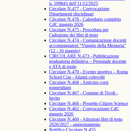
n. 109843 dell’11/12/2025
Circolare N.477 - Convocazione
Dipartimenti disciplinari
Circolare N.476 - Calendario completo
CdC maggio 2026
Circolare N.475 - Procedura per
l’adozione dei libri di testo
Circolare N.474 - Comunicazione docenti
accompagnatori “Viaggio della Memoria”
(12 - 16 maggio)
CIRCOLARE N.473 - Pubblicazione
graduatoria definitiva – Personale docente
e ATA di ruolo
Circolare N.470 - Evento sportivo – Roma
School Cup - Alunni coinvolti
Circolare N.468 - Anticipo corsi
pomeridiani
Circolare N.467 - Comune di Tivoli -
Invito
Circolare N.466 - Progetto Citizen Science
Circolare N.462 - Convocazione CdC
maggio 2026
Circolare N.460 - Adozioni libri di testo
2026/2027 - aggiornamento
Rettifica Circolare N.455