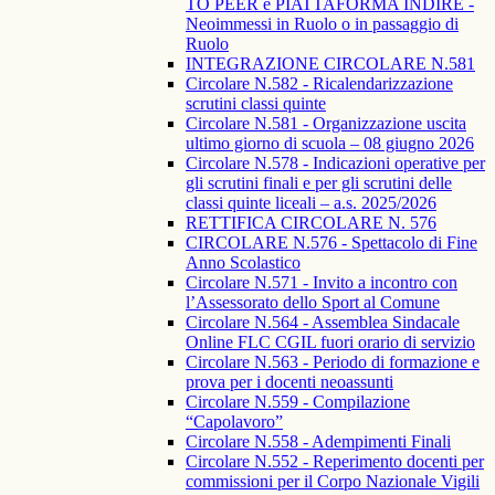
TO PEER e PIATTAFORMA INDIRE -
Neoimmessi in Ruolo o in passaggio di
Ruolo
INTEGRAZIONE CIRCOLARE N.581
Circolare N.582 - Ricalendarizzazione
scrutini classi quinte
Circolare N.581 - Organizzazione uscita
ultimo giorno di scuola – 08 giugno 2026
Circolare N.578 - Indicazioni operative per
gli scrutini finali e per gli scrutini delle
classi quinte liceali – a.s. 2025/2026
RETTIFICA CIRCOLARE N. 576
CIRCOLARE N.576 - Spettacolo di Fine
Anno Scolastico
Circolare N.571 - Invito a incontro con
l’Assessorato dello Sport al Comune
Circolare N.564 - Assemblea Sindacale
Online FLC CGIL fuori orario di servizio
Circolare N.563 - Periodo di formazione e
prova per i docenti neoassunti
Circolare N.559 - Compilazione
“Capolavoro”
Circolare N.558 - Adempimenti Finali
Circolare N.552 - Reperimento docenti per
commissioni per il Corpo Nazionale Vigili