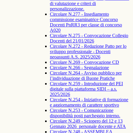
di valutazione e criteri di
personalizzazione.
Circolare N.277 - Insediamento
commissione esaminatrice Concorso
Docenti PnRR3 per classe di concorso
A020
Circolare N.275 - Convocazione Collegio
Docenti del 21/01/2026
Circolare N.272 - Redazione Patto per lo
sviluppo professionale - Docenti
neoassunti A.S. 2025/2026
Circolare N.269 - Convocazione CD
Circolare N.266 - Segnalazione
Circolare N.264 - Avviso pubblico per
l’individuazione di Buone Pratiche
Circolare N.259 - Introduzione del PEI
digitale sulla piattaforma SIDI – a.s.
2025/2026
Circolare N.254 - Iniziative di formazione
e aggiornamento di carattere sportivo
Circolare N.253 - Comunicazione
disponibilità posti parcheggio interno.
Circolare N.249 - Sciopero del 12 e 13
Gennaio 2026_personale docente e ATA
Circolare N.248 - ASSEMBLEA