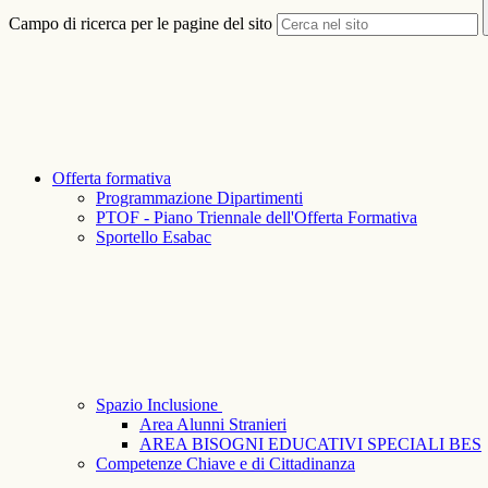
Campo di ricerca per le pagine del sito
Offerta formativa
Programmazione Dipartimenti
PTOF - Piano Triennale dell'Offerta Formativa
Sportello Esabac
Spazio Inclusione
Area Alunni Stranieri
AREA BISOGNI EDUCATIVI SPECIALI BES
Competenze Chiave e di Cittadinanza