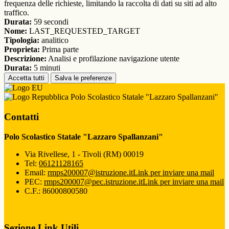
frequenza delle richieste, limitando la raccolta di dati su siti ad alto
traffico.
Durata:
59 secondi
Nome:
LAST_REQUESTED_TARGET
Tipologia:
analitico
Proprieta:
Prima parte
Descrizione:
Analisi e profilazione navigazione utente
Durata:
5 minuti
Accetta tutti
Salva le preferenze
Polo Scolastico Statale "Lazzaro Spallanzani"
Contatti
Polo Scolastico Statale "Lazzaro Spallanzani"
Via Rivellese, 1 - Tivoli (RM) 00019
Tel:
06121128165
Email:
rmps200007@istruzione.it
Link per inviare una mail
PEC:
rmps200007@pec.istruzione.it
Link per inviare una mail
C.F.: 86000800580
Sezione Link Utili