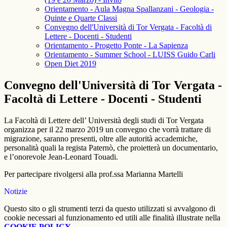
Orientamento - Aula Magna Spallanzani - Geologia -
Quinte e Quarte Classi
Convegno dell'Università di Tor Vergata - Facoltà di
Lettere - Docenti - Studenti
Orientamento - Progetto Ponte - La Sapienza
Orientamento - Summer School - LUISS Guido Carli
Open Diet 2019
Convegno dell'Università di Tor Vergata -
Facoltà di Lettere - Docenti - Studenti
La Facoltà di Lettere dell’ Università degli studi di Tor Vergata
organizza per il 22 marzo 2019 un convegno che vorrà trattare di
migrazione, saranno presenti, oltre alle autorità accademiche,
personalità quali la regista Paternò, che proietterà un documentario,
e l’onorevole Jean-Leonard Touadi.
Per partecipare rivolgersi alla prof.ssa Marianna Martelli
Notizie
Questo sito o gli strumenti terzi da questo utilizzati si avvalgono di
cookie necessari al funzionamento ed utili alle finalità illustrate nella
COOKIE POLICY
.