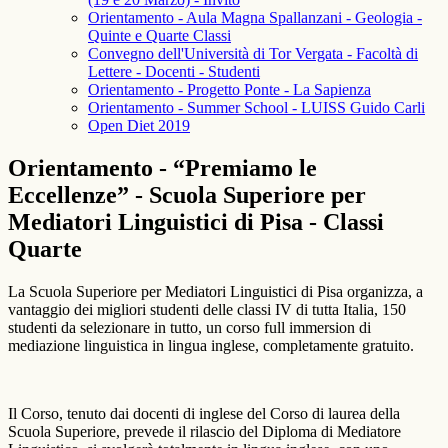
Orientamento - Aula Magna Spallanzani - Geologia -
Quinte e Quarte Classi
Convegno dell'Università di Tor Vergata - Facoltà di
Lettere - Docenti - Studenti
Orientamento - Progetto Ponte - La Sapienza
Orientamento - Summer School - LUISS Guido Carli
Open Diet 2019
Orientamento - “Premiamo le
Eccellenze” - Scuola Superiore per
Mediatori Linguistici di Pisa - Classi
Quarte
La Scuola Superiore per Mediatori Linguistici di Pisa organizza, a
vantaggio dei migliori studenti delle classi IV di tutta Italia, 150
studenti da selezionare in tutto, un corso full immersion di
mediazione linguistica in lingua inglese, completamente gratuito.
Il Corso, tenuto dai docenti di inglese del Corso di laurea della
Scuola Superiore, prevede il rilascio del Diploma di Mediatore