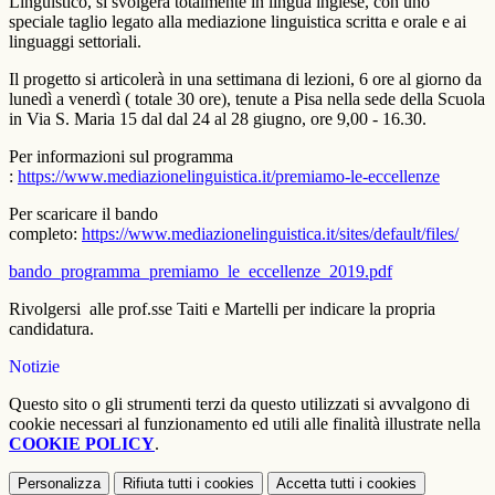
Linguistico, si svolgerà totalmente in lingua inglese, con uno
speciale taglio legato alla mediazione linguistica scritta e orale e ai
linguaggi settoriali.
Il progetto si articolerà in una settimana di lezioni, 6 ore al giorno da
lunedì a venerdì ( totale 30 ore), tenute a Pisa nella sede della Scuola
in Via S. Maria 15 dal dal 24 al 28 giugno, ore 9,00 - 16.30.
Per informazioni sul programma
:
https://www.mediazionelinguistica.it/premiamo-le-eccellenze
Per scaricare il bando
completo:
https://www.mediazionelinguistica.it/sites/default/files/
bando_programma_premiamo_le_eccellenze_2019.pdf
Rivolgersi alle prof.sse Taiti e Martelli per indicare la propria
candidatura.
Notizie
Questo sito o gli strumenti terzi da questo utilizzati si avvalgono di
cookie necessari al funzionamento ed utili alle finalità illustrate nella
COOKIE POLICY
.
Personalizza
Rifiuta tutti
i cookies
Accetta tutti
i cookies