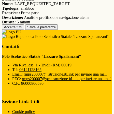
Nome:
LAST_REQUESTED_TARGET
Tipologia:
analitico
Proprieta:
Prima parte
Descrizione:
Analisi e profilazione navigazione utente
Durata:
5 minuti
Accetta tutti
Salva le preferenze
Polo Scolastico Statale "Lazzaro Spallanzani"
Contatti
Polo Scolastico Statale "Lazzaro Spallanzani"
Via Rivellese, 1 - Tivoli (RM) 00019
Tel:
06121128165
Email:
rmps200007@istruzione.it
Link per inviare una mail
PEC:
rmps200007@pec.istruzione.it
Link per inviare una mail
C.F.: 86000800580
Sezione Link Utili
Cookie policy