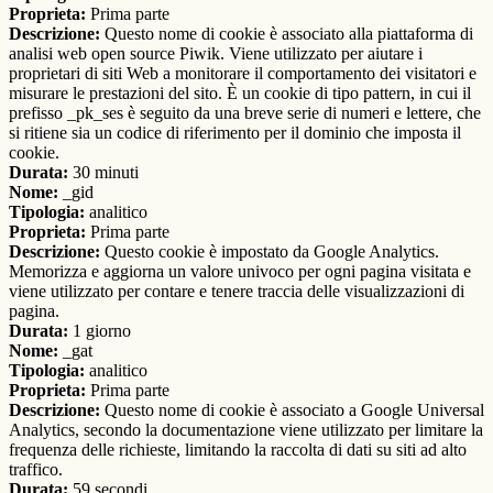
Proprieta:
Prima parte
Descrizione:
Questo nome di cookie è associato alla piattaforma di
analisi web open source Piwik. Viene utilizzato per aiutare i
proprietari di siti Web a monitorare il comportamento dei visitatori e
misurare le prestazioni del sito. È un cookie di tipo pattern, in cui il
prefisso _pk_ses è seguito da una breve serie di numeri e lettere, che
si ritiene sia un codice di riferimento per il dominio che imposta il
cookie.
Durata:
30 minuti
Nome:
_gid
Tipologia:
analitico
Proprieta:
Prima parte
Descrizione:
Questo cookie è impostato da Google Analytics.
Memorizza e aggiorna un valore univoco per ogni pagina visitata e
viene utilizzato per contare e tenere traccia delle visualizzazioni di
pagina.
Durata:
1 giorno
Nome:
_gat
Tipologia:
analitico
Proprieta:
Prima parte
Descrizione:
Questo nome di cookie è associato a Google Universal
Analytics, secondo la documentazione viene utilizzato per limitare la
frequenza delle richieste, limitando la raccolta di dati su siti ad alto
traffico.
Durata:
59 secondi